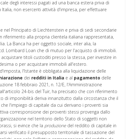
scale degli interessi pagati ad una banca estera priva di
in Italia, non esercenti attività d'impresa, per effettuare
le nel Principato di Liechtenstein e priva di sedi secondarie
 riferimento alla propria clientela italiana rappresentata,
ia. La Banca ha per oggetto sociale, inter alia, la
el cd. Lombard Loan che di mutuo per l'acquisto di immobili.
r acquistare titoli custoditi presso la stessa, per investire in
edesima o per acquistare immobili all'estero.
i d'imposta, l'Istante è obbligata alla liquidazione delle
hiarazione
dei
redditi
in Italia
e al
pagamento
delle
oluzione 18 febbraio 2021, n. 12/E, l'Amministrazione
all'articolo 24-bis del Tuir, ha precisato che con riferimento
sto di imponibilità deriva innanzitutto dalla circostanza che il
a che l'impiego di capitale da cui derivano i proventi sia
effettiva corresponsione dei proventi stessi provenga dallo
ganizzazione nel territorio dello Stato di soggetti non
rassi, si evince che la
produzione
del reddito di capitale in
rsi verificato il presupposto territoriale di tassazione del