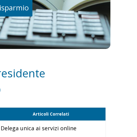
risparmio
residente
0
Articoli Correlati
Delega unica ai servizi online