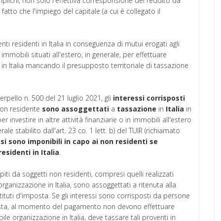
plichi, non solo l'effettiva corresponsione del reddito da
l fatto che l'impiego del capitale (a cui è collegato il
ienti residenti in Italia in conseguenza di mutui erogati agli
i immobili situati all'estero, in generale, per effettuare
 in Italia mancando il presupposto territoriale di tassazione
erpello n. 500 del 21 luglio 2021, gli
interessi
corrisposti
o non residente
sono
assoggettati
a
tassazione
in
Italia
in
per investire in altre attività finanziarie o in immobili all'estero
ale stabilito dall'art. 23 co. 1 lett. b) del TUIR (richiamato
ssi sono imponibili in capo ai non residenti se
esidenti in Italia
.
piti da soggetti non residenti, compresi quelli realizzati
organizzazione in Italia, sono assoggettati a ritenuta alla
ituti d'imposta. Se gli interessi sono corrisposti da persone
posta, al momento del pagamento non devono effettuare
bile organizzazione in Italia, deve tassare tali proventi in