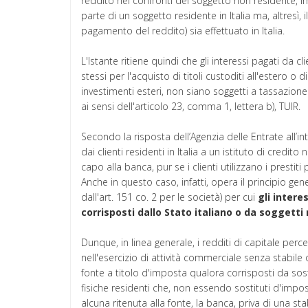
reddito nei confronti del soggetto non residente, im
parte di un soggetto residente in Italia ma, altresì, i
pagamento del reddito) sia effettuato in Italia.
L'Istante ritiene quindi che gli interessi pagati da cl
stessi per l'acquisto di titoli custoditi all'estero o d
investimenti esteri, non siano soggetti a tassazione
ai sensi dell'articolo 23, comma 1, lettera b), TUIR.
Secondo la risposta dell’Agenzia delle Entrate all’int
dai clienti residenti in Italia a un istituto di credit
capo alla banca, pur se i clienti utilizzano i prestiti 
Anche in questo caso, infatti, opera il principio gener
dall'art. 151 co. 2 per le società) per cui
gli intere
corrisposti dallo Stato italiano o da soggetti r
Dunque, in linea generale, i redditi di capitale perce
nell'esercizio di attività commerciale senza stabile 
fonte a titolo d'imposta qualora corrisposti da sost
fisiche residenti che, non essendo sostituti d'im
alcuna ritenuta alla fonte, la banca, priva di una sta