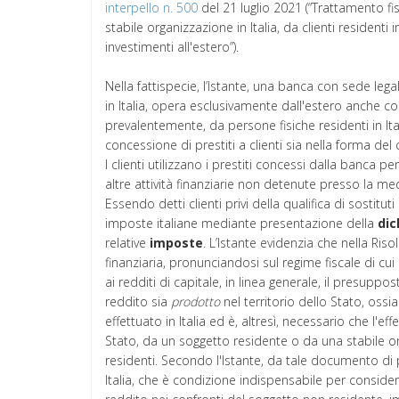
interpello n. 500
del 21 luglio 2021 (“Trattamento fi
stabile organizzazione in Italia, da clienti residenti 
investimenti all'estero”).
Nella fattispecie, l’Istante, una banca con sede lega
in Italia, opera esclusivamente dall'estero anche con
prevalentemente, da persone fisiche residenti in Ital
concessione di prestiti a clienti sia nella forma d
I clienti utilizzano i prestiti concessi dalla banca pe
altre attività finanziarie non detenute presso la m
Essendo detti clienti privi della qualifica di sostitut
imposte italiane mediante presentazione della
dic
relative
imposte
. L’Istante evidenzia che nella Ris
finanziaria, pronunciandosi sul regime fiscale di cui 
ai redditi di capitale, in linea generale, il presuppo
reddito sia
prodotto
nel territorio dello Stato, ossi
effettuato in Italia ed è, altresì, necessario che l'
Stato, da un soggetto residente o da una stabile or
residenti. Secondo l'Istante, da tale documento di p
Italia, che è condizione indispensabile per considera