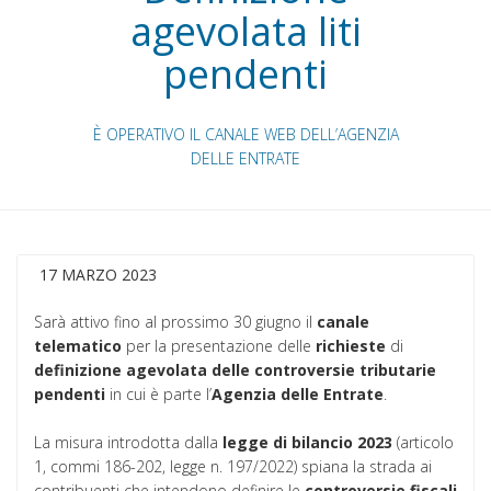
agevolata liti
pendenti
È OPERATIVO IL CANALE WEB DELL’AGENZIA
DELLE ENTRATE
17 MARZO 2023
Sarà attivo fino al prossimo 30 giugno il
canale
telematico
per la presentazione delle
richieste
di
definizione agevolata delle controversie tributarie
pendenti
in cui è parte l’
Agenzia delle Entrate
.
La misura introdotta dalla
legge
di
bilancio
2023
(articolo
1, commi 186-202, legge n. 197/2022) spiana la strada ai
contribuenti che intendono definire le
controversie
fiscali