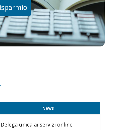
risparmio
E
News
Delega unica ai servizi online