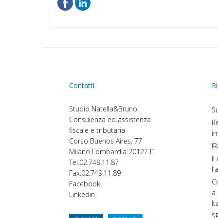
Contatti
Ri
Studio Natella&Bruno
Su
Consulenza ed assistenza
Re
fiscale e tributaria
im
Corso Buenos Aires, 77
IR
Milano
Lombardia
20127
IT
Il
Tel.
02.749.11.87
l'
Fax.
02.749.11.89
Co
Facebook
a 
Linkedin
It
SR