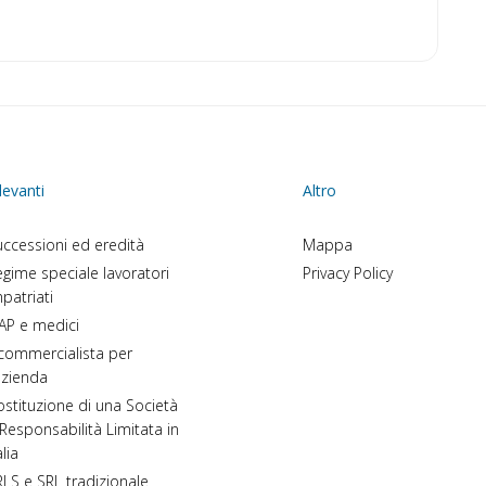
levanti
Altro
ccessioni ed eredità
Mappa
gime speciale lavoratori
Privacy Policy
patriati
AP e medici
 commercialista per
azienda
stituzione di una Società
Responsabilità Limitata in
alia
LS e SRL tradizionale