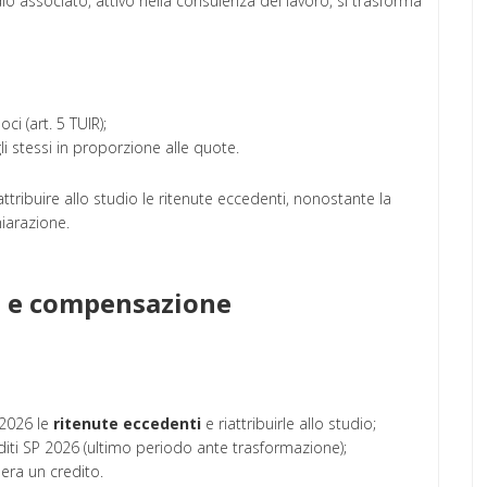
o associato, attivo nella consulenza del lavoro, si trasforma
ci (art. 5 TUIR);
li stessi in proporzione alle quote.
attribuire allo studio le ritenute eccedenti, nonostante la
iarazione.
ne e compensazione
 2026 le
ritenute eccedenti
e riattribuirle allo studio;
iti SP 2026 (ultimo periodo ante trasformazione);
era un credito.