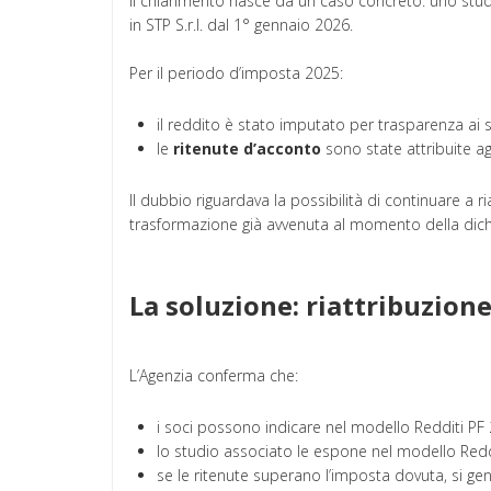
Il chiarimento nasce da un caso concreto: uno studi
in STP S.r.l. dal 1° gennaio 2026.
Per il periodo d’imposta 2025:
il reddito è stato imputato per trasparenza ai so
le
ritenute d’acconto
sono state attribuite ag
Il dubbio riguardava la possibilità di continuare a ri
trasformazione già avvenuta al momento della dich
La soluzione: riattribuzio
L’Agenzia conferma che:
i soci possono indicare nel modello Redditi PF
lo studio associato le espone nel modello Redd
se le ritenute superano l’imposta dovuta, si gen