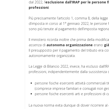
dal 2022, l’
esclusione dall’IRAP per le persone f
professioni
.
Più precisamente l’articolo 1, comma 8, della legge
d’imposta in corso al 1° gennaio 2022, le persone fi
sono più tenute al pagamento dell’imposta regionale 
Il ministero ricorda inoltre che prima della modifica
assenza di
autonoma
organizzazione
erano
gi
Il presupposto per il pagamento del tributo era costi
autonomamente organizzata.
La Legge di Bilancio 2022, invece, ha escluso dall’IRA
professioni, indipendentemente dalla sussistenza
persone fisiche esercenti attività commerciali tit
(comprese imprese familiari e coniugali non gesti
persone fisiche esercenti arti e professioni di c
La nuova norma evita dunque di dover ricorrere al 