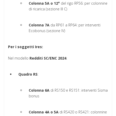
Colonna 5A o 12°
del rigo RP56: per colonnine
di ricarica (sezione III C)
Colonna 7A
da RP61 a RP64: per interventi
Ecobonus (sezione IV)
Per i soggetti Ires:
Nel modello
Redditi SC/ENC 2024
:
Quadro RS
:
Colonna 6A
di RS150 e RS151: interventi Sisma
bonus
Colonna 4A o 5A
di RS420 o RS421: colonnine