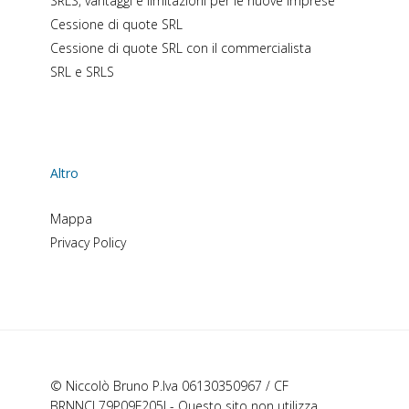
SRLS, vantaggi e limitazioni per le nuove imprese
Cessione di quote SRL
Cessione di quote SRL con il commercialista
SRL e SRLS
Altro
Mappa
Privacy Policy
© Niccolò Bruno P.Iva 06130350967 / CF
BRNNCL79P09F205J - Questo sito non utilizza