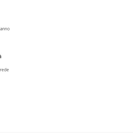
i anno
à
erede