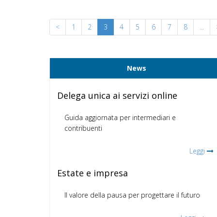
<
1
2
3
4
5
6
7
8
...
News
Delega unica ai servizi online
Guida aggiornata per intermediari e
contribuenti
Leggi
Estate e impresa
Il valore della pausa per progettare il futuro