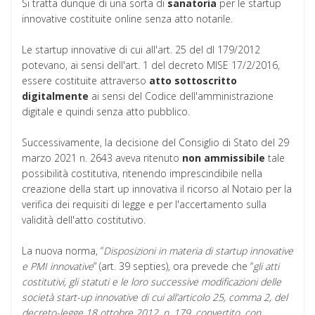
Si tratta dunque di una sorta di
sanatoria
per le startup
innovative costituite online senza atto notarile.
Le startup innovative di cui all'art. 25 del dl 179/2012
potevano, ai sensi dell'art. 1 del decreto MISE 17/2/2016,
essere costituite attraverso
atto
sottoscritto
digitalmente
ai sensi del Codice dell'amministrazione
digitale e quindi senza atto pubblico.
Successivamente, la decisione del Consiglio di Stato del 29
marzo 2021 n. 2643 aveva ritenuto
non
ammissibile
tale
possibilità costitutiva, ritenendo imprescindibile nella
creazione della start up innovativa il ricorso al Notaio per la
verifica dei requisiti di legge e per l'accertamento sulla
validità dell'atto costitutivo.
La nuova norma, “
Disposizioni in materia di startup innovative
e PMI innovative
” (art. 39 septies), ora prevede che “
gli atti
costitutivi, gli statuti e le loro successive modificazioni delle
società start-up innovative di cui all’articolo 25, comma 2, del
decreto-legge 18 ottobre 2012, n. 179, convertito, con