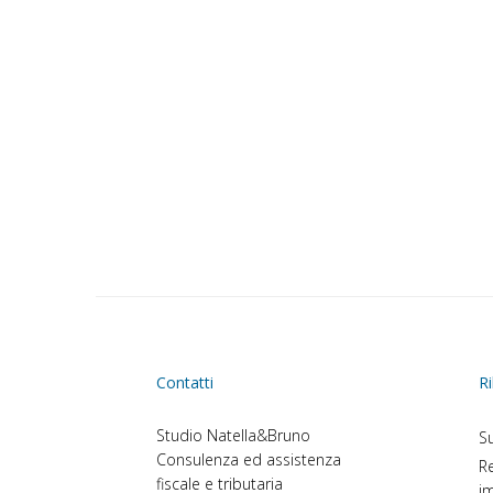
Contatti
Ri
Studio Natella&Bruno
Su
Consulenza ed assistenza
Re
fiscale e tributaria
im