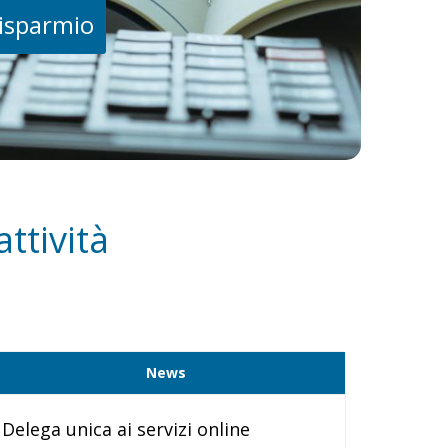
risparmio
ttività
News
Delega unica ai servizi online