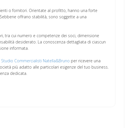
ti o fornitori. Orientate al profitto, hanno una forte
 Sebbene offrano stabilità, sono soggette a una
tori, tra cui numero e competenze dei soci, dimensione
sponsabilità desiderato. La conoscenza dettagliata di ciascun
sione informata.
o
Studio Commercialisti Natella&Bruno
per ricevere una
ocietà più adatto alle particolari esigenze del tuo business.
lenza dedicata.