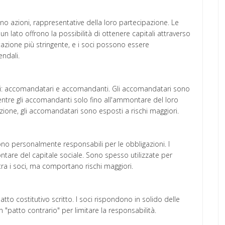
no azioni, rappresentative della loro partecipazione. Le
lato offrono la possibilità di ottenere capitali attraverso
tazione più stringente, e i soci possono essere
endali.
oci: accomandatari e accomandanti. Gli accomandatari sono
ntre gli accomandanti solo fino all'ammontare del loro
zazione, gli accomandatari sono esposti a rischi maggiori.
sono personalmente responsabili per le obbligazioni. I
are del capitale sociale. Sono spesso utilizzate per
 tra i soci, ma comportano rischi maggiori.
 atto costitutivo scritto. I soci rispondono in solido delle
 "patto contrario" per limitare la responsabilità.