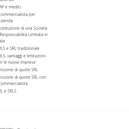
AP e medici
 commercialista per
azienda
stituzione di una Società
Responsabilità Limitata in
alia
LS e SRL tradizionale
LS, vantaggi e limitazioni
er le nuove imprese
essione di quote SRL
essione di quote SRL con
 commercialista
RL e SRLS