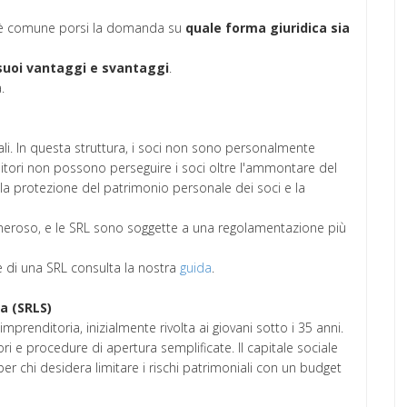
iva, è comune porsi la domanda su
quale forma giuridica sia
i suoi vantaggi e svantaggi
.
.
ali. In questa struttura, i soci non sono personalmente
editori non possono perseguire i soci oltre l'ammontare del
o la protezione del patrimonio personale dei soci e la
 oneroso, e le SRL sono soggette a una regolamentazione più
 di una SRL consulta la nostra
guida
.
a (SRLS)
mprenditoria, inizialmente rivolta ai giovani sotto i 35 anni.
iori e procedure di apertura semplificate. Il capitale sociale
r chi desidera limitare i rischi patrimoniali con un budget