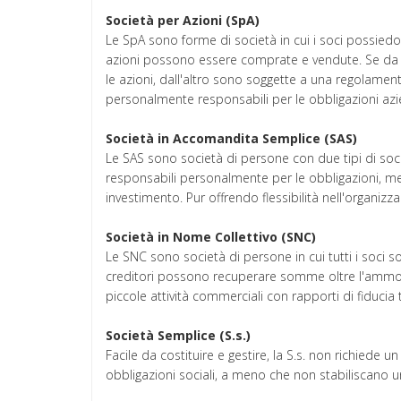
Società per Azioni (SpA)
Le SpA sono forme di società in cui i soci possiedo
azioni possono essere comprate e vendute. Se da un 
le azioni, dall'altro sono soggette a una regolamen
personalmente responsabili per le obbligazioni azi
Società in Accomandita Semplice (SAS)
Le SAS sono società di persone con due tipi di s
responsabili personalmente per le obbligazioni, me
investimento. Pur offrendo flessibilità nell'organiz
Società in Nome Collettivo (SNC)
Le SNC sono società di persone in cui tutti i soci 
creditori possono recuperare somme oltre l'ammont
piccole attività commerciali con rapporti di fiducia
Società Semplice (S.s.)
Facile da costituire e gestire, la S.s. non richiede un
obbligazioni sociali, a meno che non stabiliscano un