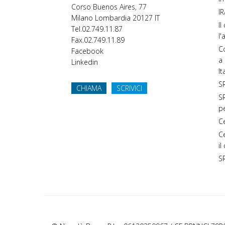
Corso Buenos Aires, 77
IR
Milano
Lombardia
20127
IT
Il
Tel.
02.749.11.87
l'
Fax.
02.749.11.89
Co
Facebook
a 
Linkedin
It
SR
CHIAMA
SCRIVICI
SR
p
C
C
il
S