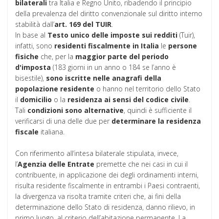
bilaterali
tra Italia e Regno Unito, ribadendo il principio
della prevalenza del diritto convenzionale sul diritto interno
stabilità dall’
art. 169 del TUIR
.
In base al
Testo unico delle imposte sui redditi
(Tuir),
infatti, sono
residenti
fiscalmente
in
Italia
le
persone
fisiche
che, per la
maggior parte del periodo
d'imposta
(183 giorni in un anno o 184 se l’anno è
bisestile),
sono iscritte nelle anagrafi della
popolazione residente
o hanno nel territorio dello Stato
il
domicilio
o la
residenza
ai sensi del codice civile
.
Tali
condizioni sono alternative
, quindi è sufficiente il
verificarsi di una delle due per
determinare la residenza
fiscale
italiana.
Con riferimento all’intesa bilaterale stipulata, invece,
l’
Agenzia delle Entrate
premette che nei casi in cui il
contribuente, in applicazione dei degli ordinamenti interni,
risulta residente fiscalmente in entrambi i Paesi contraenti,
la divergenza va risolta tramite criteri che, ai fini della
determinazione dello Stato di residenza, danno rilievo, in
primo luogo, al criterio dell’abitazione permanente. La