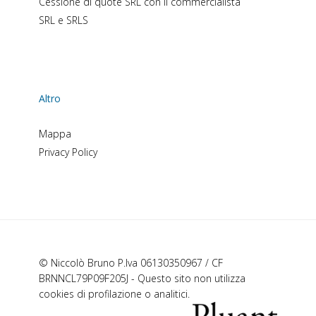
Cessione di quote SRL con il commercialista
SRL e SRLS
Altro
Mappa
Privacy Policy
© Niccolò Bruno P.Iva 06130350967 / CF
BRNNCL79P09F205J - Questo sito non utilizza
cookies di profilazione o analitici.