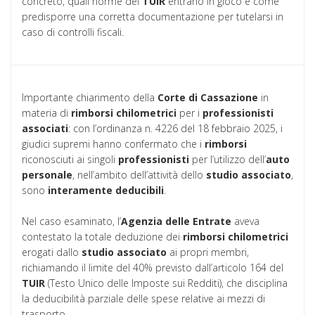
concreto, quali norme del
TUIR
entrano in gioco e come
predisporre una corretta documentazione per tutelarsi in
caso di controlli fiscali.
Importante chiarimento della
Corte di Cassazione
in
materia di
rimborsi chilometrici
per i
professionisti
associati
: con l’ordinanza n. 4226 del 18 febbraio 2025, i
giudici supremi hanno confermato che i
rimborsi
riconosciuti ai singoli
professionisti
per l’utilizzo dell’
auto
personale
, nell’ambito dell’attività dello
studio associato
,
sono
interamente deducibili
.
Nel caso esaminato, l’
Agenzia delle Entrate
aveva
contestato la totale deduzione dei
rimborsi chilometrici
erogati dallo
studio associato
ai propri membri,
richiamando il limite del 40% previsto dall’articolo 164 del
TUIR
(Testo Unico delle Imposte sui Redditi), che disciplina
la deducibilità parziale delle spese relative ai mezzi di
trasporto.