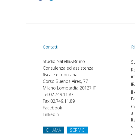
Contatti
Ri
Studio Natella&Bruno
Su
Consulenza ed assistenza
Re
fiscale e tributaria
im
Corso Buenos Aires, 77
IR
Milano
Lombardia
20127
IT
Il
Tel.
02.749.11.87
l'
Fax.
02.749.11.89
Co
Facebook
a 
Linkedin
It
SR
CHIAMA
SCRIVICI