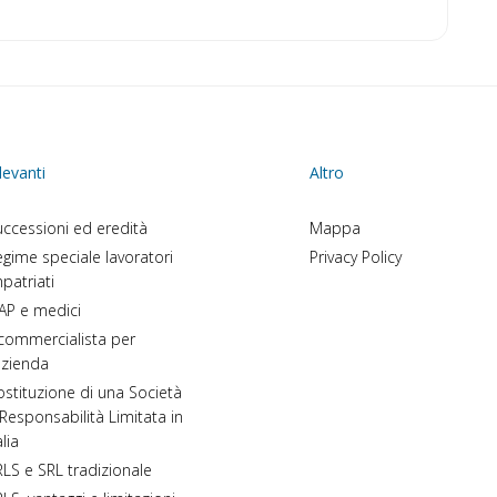
levanti
Altro
ccessioni ed eredità
Mappa
gime speciale lavoratori
Privacy Policy
patriati
AP e medici
 commercialista per
azienda
stituzione di una Società
Responsabilità Limitata in
alia
LS e SRL tradizionale