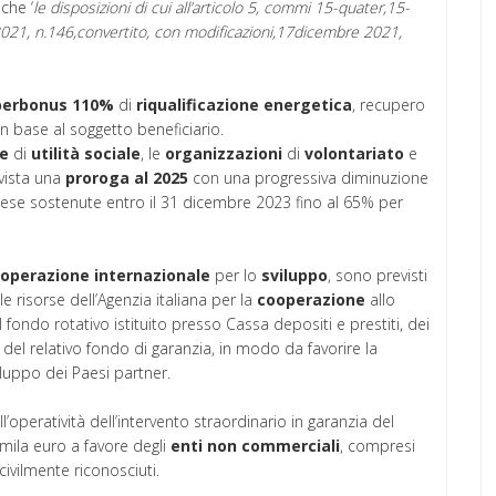
che ‘
le disposizioni di cui all’articolo 5, commi 15-quater,15-
021, n.146,convertito, con modificazioni,17dicembre 2021,
perbonus
110%
di
riqualificazione
energetica
, recupero
in base al soggetto beneficiario.
ve
di
utilità
sociale
, le
organizzazioni
di
volontariato
e
vista una
proroga al 2025
con una progressiva diminuzione
pese sostenute entro il 31 dicembre 2023 fino al 65% per
operazione
internazionale
per lo
sviluppo
, sono previsti
lle risorse dell’Agenzia italiana per la
cooperazione
allo
l fondo rotativo istituito presso Cassa depositi e prestiti, dei
 del relativo fondo di garanzia, in modo da favorire la
iluppo dei Paesi partner.
l’operatività dell’intervento straordinario in garanzia del
0mila euro a favore degli
enti
non
commerciali
, compresi
 civilmente riconosciuti.