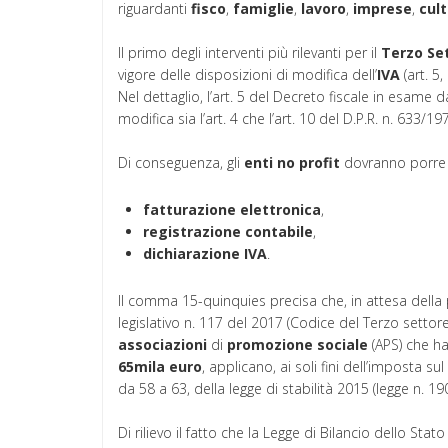
riguardanti
fisco
,
famiglie
,
lavoro
,
imprese
,
cul
Il primo degli interventi più rilevanti per il
Terzo
Se
vigore delle disposizioni di modifica dell’
IVA
(art. 5
Nel dettaglio, l’art. 5 del Decreto fiscale in esam
modifica sia l’art. 4 che l’art. 10 del D.P.R. n. 633/19
Di conseguenza, gli
enti
no
profit
dovranno porre i
fatturazione
elettronica
,
registrazione
contabile
,
dichiarazione
IVA
.
Il comma 15-quinquies precisa che, in attesa della p
legislativo n. 117 del 2017 (Codice del Terzo settore
associazioni
di
promozione
sociale
(APS) che ha
65mila euro
, applicano, ai soli fini dell’imposta su
da 58 a 63, della legge di stabilità 2015 (legge n. 19
Di rilievo il fatto che la Legge di Bilancio dello Stat