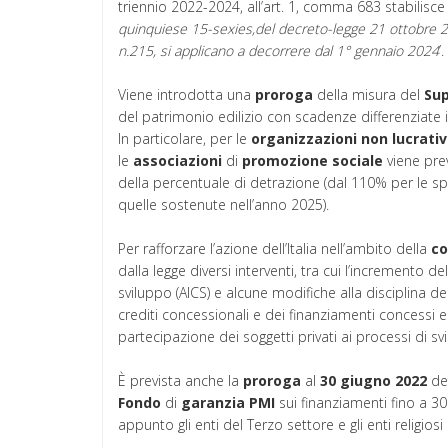
triennio 2022-2024, all’art. 1, comma 683 stabilisce 
quinquiese 15-sexies,del decreto-legge 21 ottobre 2
n.215, si applicano a decorrere dal 1° gennaio 2024
’.
Viene introdotta una
proroga
della misura del
Su
del patrimonio edilizio con scadenze differenziate 
In particolare, per le
organizzazioni
non
lucrati
le
associazioni
di
promozione
sociale
viene pre
della percentuale di detrazione (dal 110% per le s
quelle sostenute nell’anno 2025).
Per rafforzare l’azione dell’Italia nell’ambito della
co
dalla legge diversi interventi, tra cui l’incremento de
sviluppo (AICS) e alcune modifiche alla disciplina de
crediti concessionali e dei finanziamenti concessi e
partecipazione dei soggetti privati ai processi di sv
È prevista anche la
proroga
al
30 giugno 2022
del
Fondo
di
garanzia
PMI
sui finanziamenti fino a 3
appunto gli enti del Terzo settore e gli enti religiosi