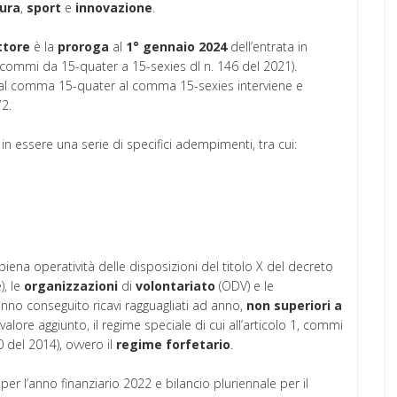
tura
,
sport
e
innovazione
.
ttore
è la
proroga
al
1° gennaio 2024
dell’entrata in
, commi da 15-quater a 15-sexies dl n. 146 del 2021).
e dal comma 15-quater al comma 15-sexies interviene e
72.
n essere una serie di specifici adempimenti, tra cui:
iena operatività delle disposizioni del titolo X del decreto
), le
organizzazioni
di
volontariato
(ODV) e le
nno conseguito ricavi ragguagliati ad anno,
non superiori a
l valore aggiunto, il regime speciale di cui all’articolo 1, commi
0 del 2014), ovvero il
regime
forfetario
.
o per l’anno finanziario 2022 e bilancio pluriennale per il