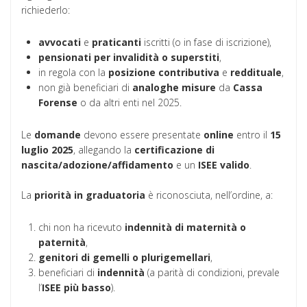
richiederlo:
avvocati
e
praticanti
iscritti (o in fase di iscrizione),
pensionati per invalidità o superstiti
,
in regola con la
posizione contributiva
e
reddituale
,
non già beneficiari di
analoghe misure
da
Cassa
Forense
o da altri enti nel 2025.
Le
domande
devono essere presentate
online
entro il
15
luglio 2025
, allegando la
certificazione di
nascita/adozione/affidamento
e un
ISEE valido
.
La
priorità in graduatoria
è riconosciuta, nell’ordine, a:
chi non ha ricevuto
indennità di maternità o
paternità
,
genitori di gemelli o plurigemellari
,
beneficiari di
indennità
(a parità di condizioni, prevale
l’
ISEE più basso
).