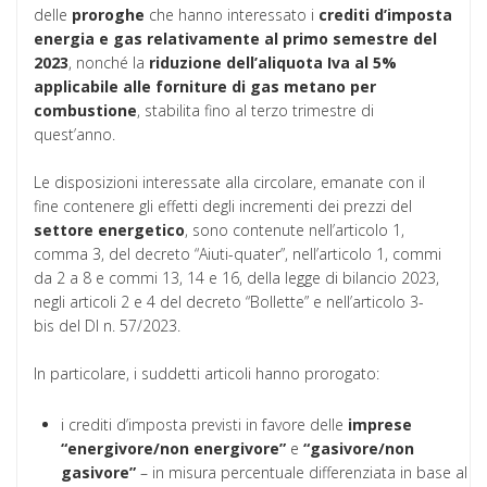
delle
proroghe
che hanno interessato i
crediti d’imposta
energia e gas relativamente al primo semestre del
2023
, nonché la
riduzione dell’aliquota Iva al 5%
applicabile alle forniture di gas metano per
combustione
, stabilita fino al terzo trimestre di
quest’anno.
Le disposizioni interessate alla circolare, emanate con il
fine contenere gli effetti degli incrementi dei prezzi del
settore
energetico
, sono contenute nell’articolo 1,
comma 3, del decreto “Aiuti-quater”, nell’articolo 1, commi
da 2 a 8 e commi 13, 14 e 16, della legge di bilancio 2023,
negli articoli 2 e 4 del decreto “Bollette” e nell’articolo 3-
bis del Dl n. 57/2023.
In particolare, i suddetti articoli hanno prorogato:
i crediti d’imposta previsti in favore delle
imprese
“energivore/non energivore”
e
“gasivore/non
gasivore”
– in misura percentuale differenziata in base al