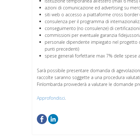
istituzione temporanea all’estero (max 6 mesi) 
azioni di comunicazione ed advertising su merca
siti web o accesso a piattaforme cross border
consulenza per il programma di internazionali
conseguimento (no consulenze) di certificazion
commissioni per eventuale garanzia fidejussori
personale dipendente impiegato nel progetto di
punti precedenti)
spese generali forfettarie max 7% delle spese a
Sarà possibile presentare domanda di agevolazione
raccolte saranno soggette a una procedura valutati
Finlombarda provvederà a valutare le domande prese
Approfondisci
.