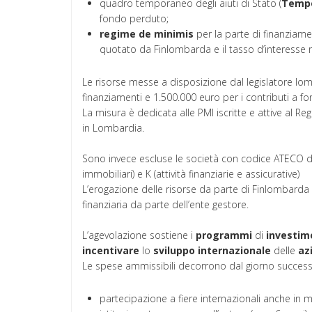
quadro temporaneo degli aiuti di Stato (
Temp
fondo perduto;
regime
de
minimis
per la parte di finanziame
quotato da Finlombarda e il tasso d’interesse m
Le risorse messe a disposizione dal legislatore 
finanziamenti e 1.500.000 euro per i contributi a f
La misura è dedicata alle PMI iscritte e attive al 
in Lombardia.
Sono invece escluse le società con codice ATECO di cui
immobiliari) e K (attività finanziarie e assicurative)
L’erogazione delle risorse da parte di Finlombarda
finanziaria da parte dell’ente gestore.
L’agevolazione sostiene i
programmi
di
investim
incentivare
lo
sviluppo
internazionale
delle
az
Le spese ammissibili decorrono dal giorno successi
partecipazione a fiere internazionali anche in mo