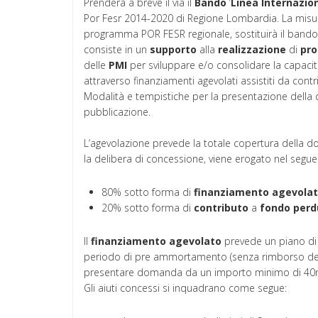
Prenderà a breve il via il
Bando
‘
Linea Internazio
Por Fesr 2014-2020 di Regione Lombardia. La misu
programma POR FESR regionale, sostituirà il bando 
consiste in un
supporto
alla
realizzazione
di
pro
delle
PMI
per sviluppare e/o consolidare la capacit
attraverso finanziamenti agevolati assistiti da cont
Modalità e tempistiche per la presentazione dell
pubblicazione.
L’agevolazione prevede la totale copertura della d
la delibera di concessione, viene erogato nel seg
80% sotto forma di
finanziamento
agevola
20% sotto forma di
contributo
a
fondo
perd
Il
finanziamento
agevolato
prevede un piano di 
periodo di pre ammortamento (senza rimborso dell
presentare domanda da un importo minimo di 40m
Gli aiuti concessi si inquadrano come segue: