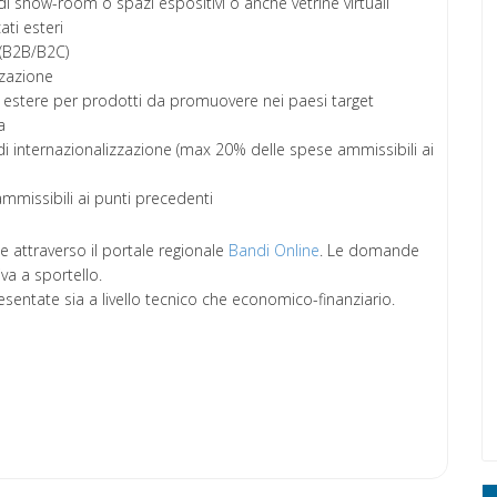
di show-room o spazi espositivi o anche vetrine virtuali
ti esteri
 (B2B/B2C)
zzazione
i estere per prodotti da promuovere nei paesi target
a
 internazionalizzazione (max 20% delle spese ammissibili ai
mmissibili ai punti precedenti
 attraverso il portale regionale
Bandi Online
. Le domande
va a sportello.
ntate sia a livello tecnico che economico-finanziario.