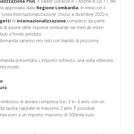
nalizzazione Plus
’ A Valere Sull’asse III – Azione III.3.B.1.1 del
ra approvata dalla
Regione
Lombardia
, in linea con il
‘Linea Internazionalizzazione’ chiuso a dicembre 2020 e
getti
di
internazionalizzazione
complessi da parte
à di azione delle imprese lombarde nei mercati esteri
ributi a fondo perduto.
a domanda saranno resi noti con bando di prossima
omanda presentata. L’importo richiesto, una volta ottenuta
uente modo:
to
;
uto
.
rimborso di durata compresa tra i 3 e i 6 anni, con un
a quota capitale) di massimo 2 anni. È possibile
ila euro a un importo massimo di 500mila euro.