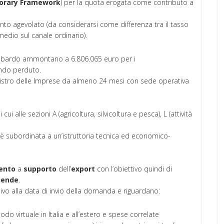
orary
Framework
) per la quota erogata come contributo a
nto agevolato (da considerarsi come differenza tra il tasso
edio sul canale ordinario).
lombardo ammontano a 6.806.065 euro per i
ondo perduto.
Registro delle Imprese da almeno 24 mesi con sede operativa
 alle sezioni A (agricoltura, silvicoltura e pesca), L (attività
 è subordinata a un’istruttoria tecnica ed economico-
ento
a
supporto
dell’
export
con l’obiettivo quindi di
iende
.
vo alla data di invio della domanda e riguardano:
do virtuale in Italia e all’estero e spese correlate