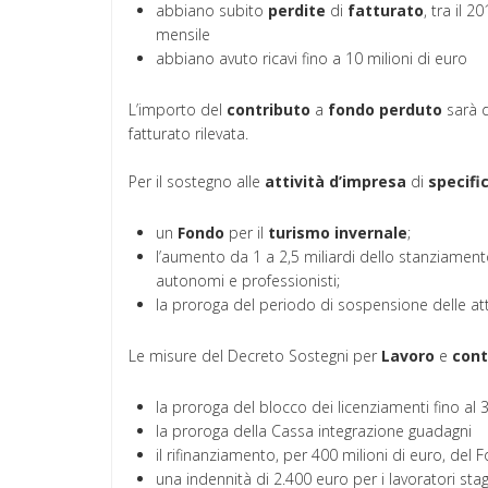
abbiano subito
perdite
di
fatturato
, tra il 
mensile
abbiano avuto ricavi fino a 10 milioni di euro
L’importo del
contributo
a
fondo
perduto
sarà d
fatturato rilevata.
Per il sostegno alle
attività
d’impresa
di
specific
un
Fondo
per il
turismo
invernale
;
l’aumento da 1 a 2,5 miliardi dello stanziamento
autonomi e professionisti;
la proroga del periodo di sospensione delle atti
Le misure del Decreto Sostegni per
Lavoro
e
cont
la proroga del blocco dei licenziamenti fino al 
la proroga della Cassa integrazione guadagni
il rifinanziamento, per 400 milioni di euro, de
una indennità di 2.400 euro per i lavoratori sta