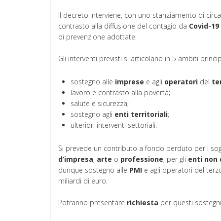
Il decreto interviene, con uno stanziamento di circa 
contrasto alla diffusione del contagio da
Covid-19
di prevenzione adottate.
Gli interventi previsti si articolano in 5 ambiti princip
sostegno alle
imprese
e agli
operatori
del
te
lavoro e contrasto alla povertà;
salute e sicurezza;
sostegno agli
enti
territoriali
;
ulteriori interventi settoriali.
Si prevede un contributo a fondo perduto per i sogge
d’impresa
,
arte
o
professione
, per gli
enti
non
dunque sostegno alle
PMI
e agli operatori del ter
miliardi di euro.
Potranno presentare
richiesta
per questi sostegni 