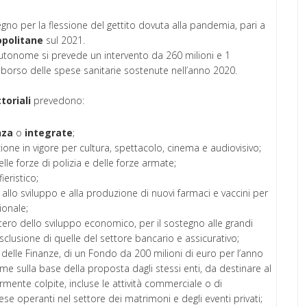
gno per la flessione del gettito dovuta alla pandemia, pari a
politane
sul 2021.
utonome si prevede un intervento da 260 milioni e 1
imborso delle spese sanitarie sostenute nell’anno 2020.
toriali
prevedono:
nza
o
integrate
;
azione in vigore per cultura, spettacolo, cinema e audiovisivo;
elle forze di polizia e delle forze armate;
eristico;
allo sviluppo e alla produzione di nuovi farmaci e vaccini per
ionale;
stero dello sviluppo economico, per il sostegno alle grandi
sclusione di quelle del settore bancario e assicurativo;
e delle Finanze, di un Fondo da 200 milioni di euro per l’anno
me sulla base della proposta dagli stessi enti, da destinare al
ente colpite, incluse le attività commerciale o di
rese operanti nel settore dei matrimoni e degli eventi privati;