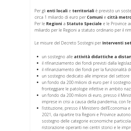
Per gli
enti
locali
e
territoriali
è previsto un soste
circa 1 miliardo di euro per
Comuni
e
città
metro
Per le
Regioni
a
Statuto Speciale
e le Province a
miliardo per le Regioni a statuto ordinario per il r
Le misure del Decreto Sostegni per
Interventi
set
un sostegno alle
attività
didattiche
a
dista
il rifinanziamento dei fondi previsti dalla legisl
il rifinanziamento dei fondi per la funzionalità d
un sostegno dedicato alle imprese del settore fi
un fondo da 200 milioni di euro per il sostegno 
fronteggiare le patologie infettive in ambito naz
un fondo da 200 milioni di euro, presso il Mini
imprese in crisi a causa della pandemia, con l’e
l’istituzione, presso il Ministero dell’Economia 
2021, da ripartire tra Regioni e Province autono
sostegno delle categorie economiche particolarm
ristorazione operanti nei centri storici e le imp