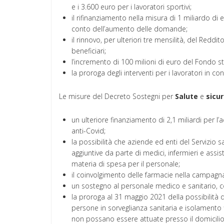
e i 3.600 euro per i lavoratori sportivi;
il rifinanziamento nella misura di 1 miliardo di 
conto dell’aumento delle domande;
il rinnovo, per ulteriori tre mensilità, del Redd
beneficiari;
l’incremento di 100 milioni di euro del Fondo st
la proroga degli interventi per i lavoratori in cond
Le misure del Decreto Sostegni per
Salute
e
sicu
un ulteriore finanziamento di 2,1 miliardi per l’a
anti-Covid;
la possibilità che aziende ed enti del Servizio 
aggiuntive da parte di medici, infermieri e assist
materia di spesa per il personale;
il coinvolgimento delle farmacie nella campagna
un sostegno al personale medico e sanitario, c
la proroga al 31 maggio 2021 della possibilità di
persone in sorveglianza sanitaria e isolamento 
non possano essere attuate presso il domicilio