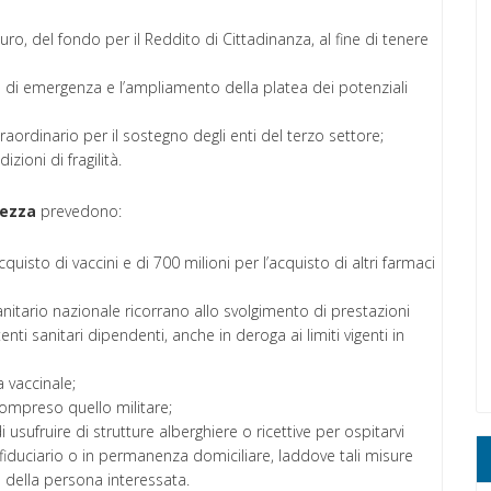
euro, del fondo per il Reddito di Cittadinanza, al fine di tenere
ito di emergenza e l’ampliamento della platea dei potenziali
raordinario per il sostegno degli enti del terzo settore;
izioni di fragilità.
rezza
prevedono:
cquisto di vaccini e di 700 milioni per l’acquisto di altri farmaci
sanitario nazionale ricorrano allo svolgimento di prestazioni
enti sanitari dipendenti, anche in deroga ai limiti vigenti in
 vaccinale;
ompreso quello militare;
 usufruire di strutture alberghiere o ricettive per ospitarvi
fiduciario o in permanenza domiciliare, laddove tali misure
 della persona interessata.