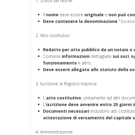
1. Scelta del Nome:
Il
nome
deve essere
originale
e
non può con
Deve contenere la denominazione
"
Società
2. Atto costitutivo:
Redatto
per atto pubblico da un notaio o 
Contiene
informazioni
dettagliate
sui
soci
,
o
funzionamento
e altro.
Deve essere allegato allo statuto della so
3. Iscrizione al Registro Imprese:
L'
atto costitutivo
, unitamente ad altri docum
L'
iscrizione deve avvenire entro 20 giorni da
Documenti
necessari
includono atti costituti
attestazione di versamento del capitale s
4. Amministrazione: