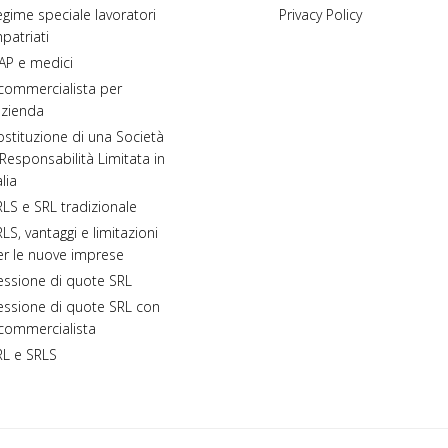
gime speciale lavoratori
Privacy Policy
patriati
AP e medici
 commercialista per
azienda
stituzione di una Società
Responsabilità Limitata in
alia
LS e SRL tradizionale
LS, vantaggi e limitazioni
er le nuove imprese
essione di quote SRL
essione di quote SRL con
 commercialista
RL e SRLS