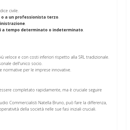
ice civile.
,
o a un professionista terzo
.
inistrazione
.
i
a tempo determinato o indeterminato
.
ù veloce e con costi inferiori rispetto alla SRL tradizionale.
sonale dell'unico socio.
li e normative per le imprese innovative.
 essere completato rapidamente, ma è cruciale seguire
udio Commercialisti Natella Bruno, può fare la differenza,
atività della società nelle sue fasi iniziali cruciali.