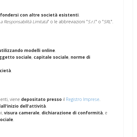
fondersi con altre società esistenti
.
 a Responsabilità Limitata
" o le abbreviazioni "
S.r.l.
" o "
SRL
".
utilizzando modelli online
.
ggetto
sociale
,
capitale
sociale
,
norme di
cietà
.
enti, viene
depositato
presso
il
Registro Imprese
.
ll'inizio dell'attività
.
vi,
visura camerale
,
dichiarazione di conformità
, e
ociale
.