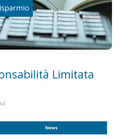
risparmio
onsabilità Limitata
ALE
News