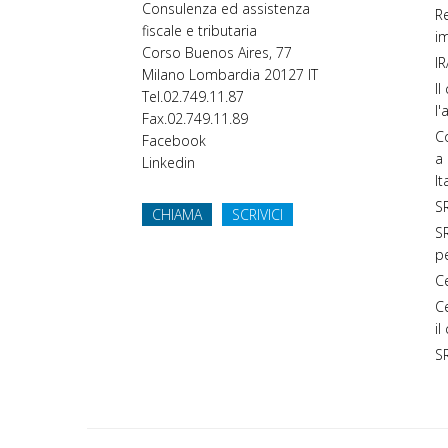
Consulenza ed assistenza
Re
fiscale e tributaria
im
Corso Buenos Aires, 77
IR
Milano
Lombardia
20127
IT
Il
Tel.
02.749.11.87
l'
Fax.
02.749.11.89
Co
Facebook
a 
Linkedin
It
SR
CHIAMA
SCRIVICI
SR
p
C
C
il
S