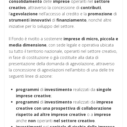
consolidamento
delle
imprese
operanti nel
settore
creativo
, attraverso la concessione di
contributi
,
l’
agevolazione
nell’accesso al credito e la
promozione
di
strumenti
innovativi
di
finanziamento
, nonché altre
iniziative per lo sviluppo del settore.
Il Fondo è rivolto a sostenere
imprese di micro, piccola e
media dimensione
, con sede legale e operativa ubicata
su tutto il territorio nazionale, operanti nel settore creativo,
in fase di costituzione o già costituite alla data di
presentazione della domanda di agevolazione, attraverso
la concessione di agevolazioni nell’ambito di una delle tre
seguenti linee di azione:
programmi
di
investimento
realizzati da
singole
imprese creative
;
programmi
di
investimento
realizzati da
imprese
creative con una prospettiva di collaborazione
rispetto ad altre imprese creative
o a
imprese
anche
non
operanti
nel settore creativo
.
investimenti
nel
capitale
di
rischio
delle imprese