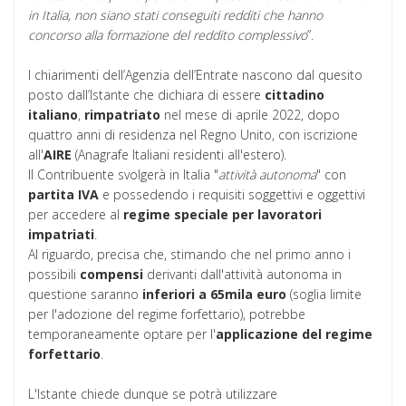
in Italia, non siano stati conseguiti redditi che hanno
concorso alla formazione del reddito complessivo
”.
I chiarimenti dell’Agenzia dell’Entrate nascono dal quesito
posto dall’Istante che dichiara di essere
cittadino
italiano
,
rimpatriato
nel mese di aprile 2022, dopo
quattro anni di residenza nel Regno Unito, con iscrizione
all'
AIRE
(Anagrafe Italiani residenti all'estero).
Il Contribuente svolgerà in Italia "
attività autonoma
" con
partita
IVA
e possedendo i requisiti soggettivi e oggettivi
per accedere al
regime speciale per lavoratori
impatriati
.
Al riguardo, precisa che, stimando che nel primo anno i
possibili
compensi
derivanti dall'attività autonoma in
questione saranno
inferiori a 65mila euro
(soglia limite
per l'adozione del regime forfettario), potrebbe
temporaneamente optare per l'
applicazione del regime
forfettario
.
L'Istante chiede dunque se potrà utilizzare