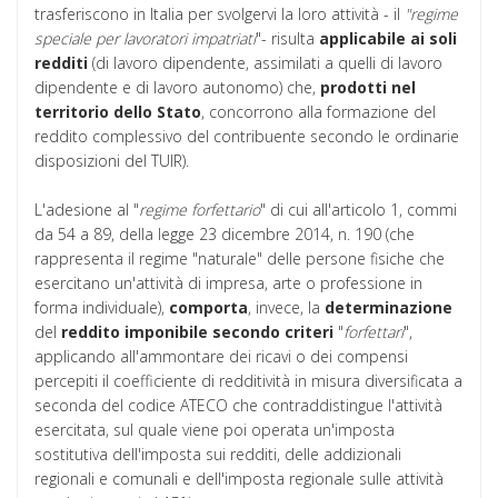
trasferiscono in Italia per svolgervi la loro attività - il
"regime
speciale per lavoratori impatriati
"- risulta
applicabile
ai
soli
redditi
(di lavoro dipendente, assimilati a quelli di lavoro
dipendente e di lavoro autonomo) che,
prodotti
nel
territorio dello Stato
, concorrono alla formazione del
reddito complessivo del contribuente secondo le ordinarie
disposizioni del TUIR).
L'adesione al "
regime forfettario
" di cui all'articolo 1, commi
da 54 a 89, della legge 23 dicembre 2014, n. 190 (che
rappresenta il regime "naturale" delle persone fisiche che
esercitano un'attività di impresa, arte o professione in
forma individuale),
comporta
, invece, la
determinazione
del
reddito
imponibile
secondo
criteri
"
forfettari
",
applicando all'ammontare dei ricavi o dei compensi
percepiti il coefficiente di redditività in misura diversificata a
seconda del codice ATECO che contraddistingue l'attività
esercitata, sul quale viene poi operata un'imposta
sostitutiva dell'imposta sui redditi, delle addizionali
regionali e comunali e dell'imposta regionale sulle attività