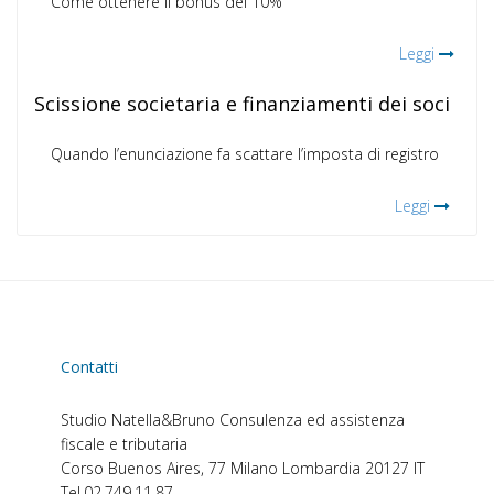
Come ottenere il bonus del 10%
Leggi
Scissione societaria e finanziamenti dei soci
Quando l’enunciazione fa scattare l’imposta di registro
Leggi
Contatti
Studio Natella&Bruno
Consulenza ed assistenza
fiscale e tributaria
Corso Buenos Aires, 77
Milano
Lombardia
20127
IT
Tel.
02.749.11.87