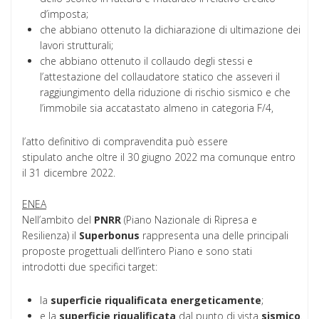
d’imposta;
che abbiano ottenuto la dichiarazione di ultimazione dei
lavori strutturali;
che abbiano ottenuto il collaudo degli stessi e
l’attestazione del collaudatore statico che asseveri il
raggiungimento della riduzione di rischio sismico e che
l’immobile sia accatastato almeno in categoria F/4,
l’atto definitivo di compravendita può essere
stipulato anche oltre il 30 giugno 2022 ma comunque entro
il 31 dicembre 2022.
ENEA
Nell’ambito del
PNRR
(Piano Nazionale di Ripresa e
Resilienza) il
Superbonus
rappresenta una delle principali
proposte progettuali dell’intero Piano e sono stati
introdotti due specifici target:
la
superficie
riqualificata
energeticamente
;
e la
superficie
riqualificata
dal punto di vista
sismico
.