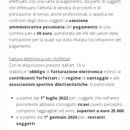
effettuato con una carta di pagamento, da parte di soggetti
che effettuano l'attività di vendita di prodotti e di
prestazione di servizi, anche professionali, si applica nei
confronti degli stessi soggetti la
sanzione
amministrativa
pecuniaria
del
pagamento
di una
somma pari a
30 euro
, aumentata del 4% del valore della
transazione per la quale sia stata rifiutata l'accettazione del
pagamento.
Fattura elettronica per i forfettari
Con le disposizioni previste dall'art. 18 si
stabilisce l'
obbligo
di
fatturazione
elettronica
esteso ai
contribuenti
forfettari
e in
regime
di
vantaggio
e alle
associazioni
sportive
dilettantistiche
, in particolare:
a partire dal
1° luglio 2022
per i soggetti che nell'anno
precedente abbiano conseguito
ricavi
ovvero percepito
compensi, ragguagliati ad anno,
superiori a euro 25.000
,
e a partire dal
1° gennaio 2024
per i
restanti
soggetti
.