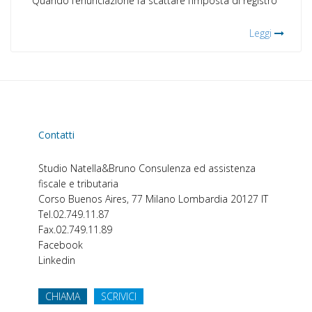
Quando l’enunciazione fa scattare l’imposta di registro
Leggi
Contatti
Studio Natella&Bruno
Consulenza ed assistenza
fiscale e tributaria
Corso Buenos Aires, 77
Milano
Lombardia
20127
IT
Tel.
02.749.11.87
Fax.
02.749.11.89
Facebook
Linkedin
CHIAMA
SCRIVICI