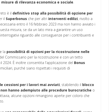
u
misure di rilevanza economica e sociale
.
reto è il
definitivo stop alla possibilità di opzione per
er il
Superbonus
che per altri
interventi
edilizi
, rivolto a
cessaria entro il 16 febbraio 2023 ma non hanno avviato i
. Questa misura, se da un lato mira a garantire un uso
va interrogativi riguardo alle conseguenze per i contribuenti e
e la
possibilità di opzioni per la ricostruzione nelle
 del Commissario per la ricostruzione e con un tetto
l 2024. È inoltre consentita l'applicazione del
Bonus
ciliari, purché siano rispettati i requisiti di
le cessioni per i lavori mai avviati
, stabilendo il
blocco
he non hanno adempiuto alle procedure burocratiche
o
 Tuttavia, alcune opzioni rimangono aperte per coloro che
zo.