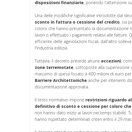
disposizioni
finanziarie
, ponendo l'attenzione s
Una delle modifiche significative introdotte dal dec
sconto in fattura o cessione del credito
, sia p
coloro che hanno presentato la documentazione ne
lavori o effettuato i pagamenti relativi alle fatture
efficiente delle agevolazioni fiscali, dall'altro solle
l'industria edilizia.
Tuttavia, il decreto prevede alcune
eccezioni
, com
zone terremotate
, sottoposte alla supervisione
massimo di spesa fissato a 400 milioni di euro per i
Barriere Architettoniche
anche per interventi domi
documentazione approvata.
Il testo normativo impone
restrizioni riguardo al
definitivo di sconto e cessione per coloro c
non hanno dato inizio ai lavori nei tempi stabiliti.
hanno rispettato determinati criteri entro il 29 mar