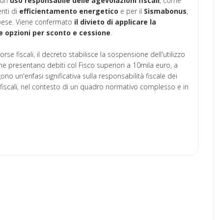
e un
uso responsabile delle agevolazioni fiscali
, come
enti di
efficientamento
energetico
e per il
Sismabonus
,
 spese. Viene confermato
il divieto di applicare la
e opzioni per sconto e cessione
.
rse fiscali, il decreto stabilisce la sospensione dell'utilizzo
che presentano debiti col Fisco superiori a 10mila euro, a
no un'enfasi significativa sulla responsabilità fiscale dei
 fiscali, nel contesto di un quadro normativo complesso e in