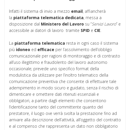
Infatti il sistema di invio a mezzo
email
, affiancherà
la
piattaforma
telematica
dedicata
, messa a
disposizione dal
Ministero del Lavoro
su “
Servizi Lavoro
” e
accessibile ai datori di lavoro tramite
SPID
e
CIE
.
La
piattaforma
telematica
resta in ogni caso il sistema
più
idoneo
ed
efficace
per l’assolvimento dell’obbligo
comunicazionale per ragioni di monitoraggio e di contrasto
all’uso illegittimo e fraudolento del lavoro autonomo
occasionale; prevede uno specifico format della
modulistica da utilizzare per l’inoltro telematico della
comunicazione preventiva che consente di effettuare tale
adempimento in modo sicuro e guidato, senza il rischio di
dimenticare e omettere dati ritenuti essenziali e
obbligatori, a partire dagli elementi che consentono
l’identificazione tanto del committente quanto del
prestatore, il luogo ove verrà svolta la prestazione fino ad
arrivare alla descrizione dell’attività, all’oggetto del contratto
e al compenso che rappresenta un dato non obbligatorio