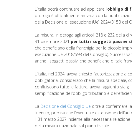
L’Italia potrà continuare ad applicare l’
obbligo di 
proroga è ufficialmente arrivata con la pubblicazio
della Decisione di esecuzione (Ue) 2024/3150 del C
La misura, in deroga agli articoli 218 e 232 della di
31 dicembre 2021
per tutti i soggetti passivi st
che beneficiano della franchigia per le piccole impres
esecuzione Ue 2018/593 del Consiglio). Successiva
anche i soggetti passivi che beneficiano di tale fra
L’Italia, nel 2024, aveva chiesto l’autorizzazione a 
obbligatoria, considerato che la misura speciale, co
confluiscono tutte le fatture, aveva raggiunto sia gli 
semplificazione dell’obbligo tributario e dell’efficie
La
Decisione del Consiglio Ue
oltre a confermare la
triennio, precisa che l’eventuale estensione dell’
il 31 marzo 2027 insieme alla necessaria relazione ch
della misura nazionale sul piano fiscale.