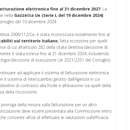
fatturazione elettronica fino al 31 dicembre 2027
. La
ne nella
Gazzetta Ue (Serie L del 19 dicembre 2024)
onsiglio del 10 dicembre 2024.
rettiva 2006/112/Ce, è stata riconosciuta inizialmente fino al
abiliti sul territorio italiano
, fatta eccezione per quelli
e di cui all’articolo 282 della citata direttiva (decisione di
mente è stata estesa fino al 31 dicembre 2024, includendo
nchigia (decisione di esecuzione Ue 2021/2251 del Consiglio).
continuare ad applicare il sistema di fatturazione elettronica
n il sistema di interscambio gestito dall’Agenzia in cui
obiettivi di contrasto alla frode e all’evasione sia quelli della
nza della riscossione.
 proroga della misura sulla fatturazione per un altro
autorizzazione deve essere presentata alla Commissione entro
e consente all’Ue di effettuare le valutazioni sull’efficacia