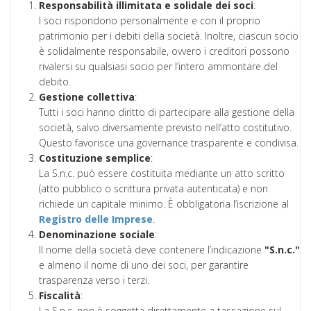
Responsabilità illimitata e solidale dei soci
:
I soci rispondono personalmente e con il proprio
patrimonio per i debiti della società. Inoltre, ciascun socio
è solidalmente responsabile, ovvero i creditori possono
rivalersi su qualsiasi socio per l’intero ammontare del
debito.
Gestione collettiva
:
Tutti i soci hanno diritto di partecipare alla gestione della
società, salvo diversamente previsto nell’atto costitutivo.
Questo favorisce una governance trasparente e condivisa.
Costituzione semplice
:
La S.n.c. può essere costituita mediante un atto scritto
(atto pubblico o scrittura privata autenticata) e non
richiede un capitale minimo. È obbligatoria l’iscrizione al
Registro delle Imprese
.
Denominazione sociale
:
Il nome della società deve contenere l’indicazione
"S.n.c."
e almeno il nome di uno dei soci, per garantire
trasparenza verso i terzi.
Fiscalità
:
La S.n.c. non è soggetta direttamente a tassazione sul