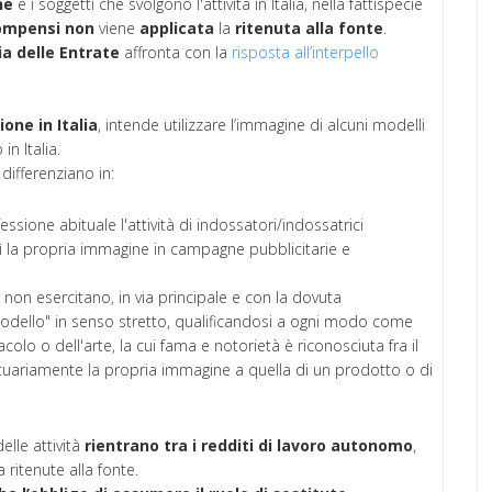
ne
e i soggetti che svolgono l'attività in Italia, nella fattispecie
ompensi
non
viene
applicata
la
ritenuta alla fonte
.
a delle Entrate
affronta con la
risposta all’interpello
one in Italia
, intende utilizzare l’immagine di alcuni modelli
in Italia.
 differenziano in:
ssione abituale l'attività di indossatori/indossatrici
sì la propria immagine in campagne pubblicitarie e
 non esercitano, in via principale e con la dovuta
i "modello" in senso stretto, qualificandosi a ogni modo come
o o dell'arte, la cui fama e notorietà è riconosciuta fra il
altuariamente la propria immagine a quella di un prodotto o di
elle attività
rientrano tra i redditi di lavoro autonomo
,
ritenute alla fonte.