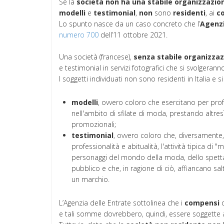
Se la
società
non ha una stabile organizzazio
modelli
e
testimonial
,
non
sono
residenti
, ai
c
Lo spunto nasce da un caso concreto che l’
Agenzi
numero 700
dell’11 ottobre 2021.
Una società (francese),
senza stabile organizzazi
e testimonial in servizi fotografici che si svolgeranno 
I soggetti individuati non sono residenti in Italia e si
modelli
, ovvero coloro che esercitano per profe
nell'ambito di sfilate di moda, prestando altre
promozionali;
testimonial
, ovvero coloro che, diversamente,
professionalità e abitualità, l'attività tipica d
personaggi del mondo della moda, dello spettacol
pubblico e che, in ragione di ciò, affiancano s
un marchio.
L’Agenzia delle Entrate sottolinea che i
compensi
d
e tali somme dovrebbero, quindi, essere soggette a 