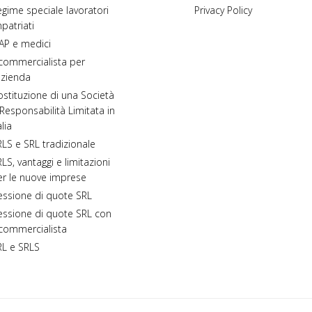
gime speciale lavoratori
Privacy Policy
patriati
AP e medici
 commercialista per
azienda
stituzione di una Società
Responsabilità Limitata in
alia
LS e SRL tradizionale
LS, vantaggi e limitazioni
er le nuove imprese
essione di quote SRL
essione di quote SRL con
 commercialista
RL e SRLS