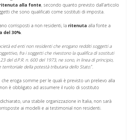
ritenuta alla fonte
, secondo quanto previsto dall’articolo
etti che sono qualificati come sostituti di imposta.
ano corrisposti a non residenti, la
ritenuta
alla fonte a
a del 30%
.
ocietà ed enti non residenti che erogano redditi soggetti a
oggettivo, fra i soggetti che rivestono la qualifica di sostituti
3 del d.P.R. n. 600 del 1973, ne sono, in linea di principio,
erritoriale della potestà tributaria dello Stato.
”.
e che eroga somme per le quali è previsto un prelievo alla
, non è obbligato ad assumere il ruolo di sostituto
ichiarato, una stabile organizzazione in Italia, non sarà
risposte ai modelli e ai testimonial non residenti.