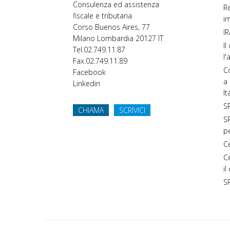
Consulenza ed assistenza
Re
fiscale e tributaria
im
Corso Buenos Aires, 77
IR
Milano
Lombardia
20127
IT
Il
Tel.
02.749.11.87
l'
Fax.
02.749.11.89
Co
Facebook
a 
Linkedin
It
SR
CHIAMA
SCRIVICI
SR
p
C
C
il
S