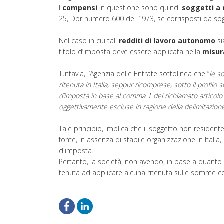
I
compensi
in questione sono quindi
soggetti a 
25, Dpr numero 600 del 1973, se corrisposti da sogg
Nel caso in cui tali
redditi
di lavoro autonomo
si
titolo d’imposta deve essere applicata nella
misur
Tuttavia, l’Agenzia delle Entrate sottolinea che “
le s
ritenuta in Italia, seppur ricomprese, sotto il profilo s
d’imposta in base al comma 1 del richiamato articolo 2
oggettivamente escluse in ragione della delimitazione t
Tale principio, implica che il soggetto non resident
fonte, in assenza di stabile organizzazione in Italia
d'imposta.
Pertanto, la società, non avendo, in base a quanto d
tenuta ad applicare alcuna ritenuta sulle somme cor