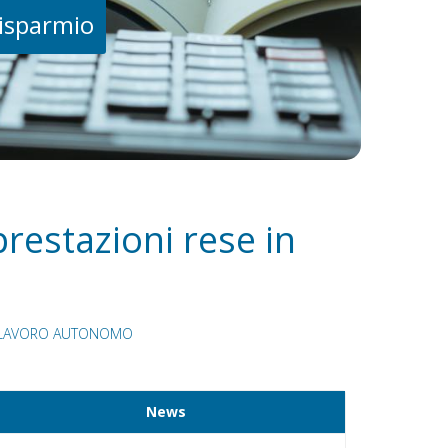
risparmio
prestazioni rese in
I LAVORO AUTONOMO
News