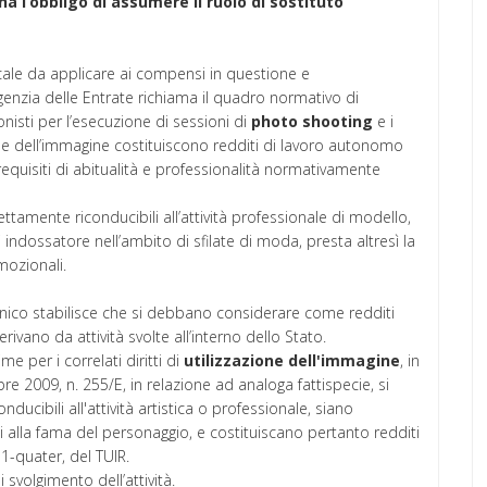
ha l’obbligo di assumere il ruolo di sostituto
scale da applicare ai compensi in questione e
genzia delle Entrate richiama il quadro normativo di
onisti per l’esecuzione di sessioni di
photo shooting
e i
zione dell’immagine costituiscono redditi di lavoro autonomo
requisiti di abitualità e professionalità normativamente
ttamente riconducibili all’attività professionale di modello,
di indossatore nell’ambito di sfilate di moda, presta altresì la
mozionali.
 unico stabilisce che si debbano considerare come redditi
rivano da attività svolte all’interno dello Stato.
e per i correlati diritti di
utilizzazione dell'immagine
, in
re 2009, n. 255/E, in relazione ad analoga fattispecie, si
nducibili all'attività artistica o professionale, siano
i alla fama del personaggio, e costituiscano pertanto redditi
1-quater, del TUIR.
 svolgimento dell’attività.