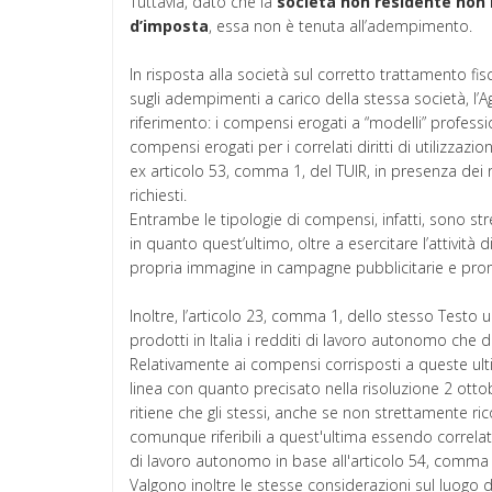
Tuttavia, dato che la
società
non
residente
non 
d’imposta
, essa non è tenuta all’adempimento.
In risposta alla società sul corretto trattamento fi
sugli adempimenti a carico della stessa società, l’A
riferimento: i compensi erogati a “modelli” professi
compensi erogati per i correlati diritti di utilizza
ex articolo 53, comma 1, del TUIR, in presenza dei 
richiesti.
Entrambe le tipologie di compensi, infatti, sono stre
in quanto quest’ultimo, oltre a esercitare l’attività 
propria immagine in campagne pubblicitarie e pro
Inoltre, l’articolo 23, comma 1, dello stesso Testo
prodotti in Italia i redditi di lavoro autonomo che de
Relativamente ai compensi corrisposti a queste ultim
linea con quanto precisato nella risoluzione 2 ottob
ritiene che gli stessi, anche se non strettamente rico
comunque riferibili a quest'ultima essendo correlat
di lavoro autonomo in base all'articolo 54, comma 
Valgono inoltre le stesse considerazioni sul luogo di