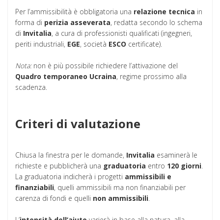
Per l’ammissibilità è obbligatoria una
relazione tecnica
in
forma di
perizia asseverata
, redatta secondo lo schema
di
Invitalia
, a cura di professionisti qualificati (ingegneri,
periti industriali,
EGE
, società
ESCO
certificate).
Nota:
non è più possibile richiedere l’attivazione del
Quadro temporaneo Ucraina
, regime prossimo alla
scadenza.
Criteri di valutazione
Chiusa la finestra per le domande,
Invitalia
esaminerà le
richieste e pubblicherà una
graduatoria
entro
120 giorni
.
La graduatoria indicherà i progetti
ammissibili e
finanziabili
, quelli ammissibili ma non finanziabili per
carenza di fondi e quelli
non ammissibili
.
L’
intensità dell’aiuto
varierà in base alla natura, alla