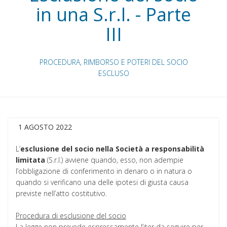
in una S.r.l. - Parte
III
PROCEDURA, RIMBORSO E POTERI DEL SOCIO
ESCLUSO
1 AGOSTO 2022
L’
esclusione del socio nella Società a responsabilità
limitata
(S.r.l.) avviene quando, esso, non adempie
l’obbligazione di conferimento in denaro o in natura o
quando si verificano una delle ipotesi di giusta causa
previste nell’atto costitutivo.
Procedura di esclusione del socio
La legge non prevede espressamente l’iter da seguire per