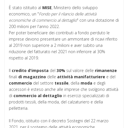
È stato istituito al
MISE
, Ministero dello sviluppo
economico, un "
Fondo per il rilancio delle attività
economiche di commercio al dettaglio
" con una dotazione di
200 milioni per l'anno 2022.
Per poter beneficiare dei contributi a fondo perduto le
imprese devono presentare un ammontare di ricavi riferito
al 2019 non superiore a 2 milioni e aver subito una
riduzione del fatturato nel 2021 non inferiore al 30%
rispetto al 2019.
Il
credito d'imposta
del
30%
sul valore delle
rimanenze
finali
di magazzino
delle
attività
manifatturiere
e del
commercio
del settore
tessile
, della
moda
e degli
accessori è esteso anche alle imprese che svolgono attività
di
commercio al dettaglio
in esercizi specializzati di
prodotti tessili, della moda, del calzaturiero e della
pelletteria.
Il Fondo, istituito con il decreto Sostegni del 22 marzo
2021, per il sostegno delle attività economiche