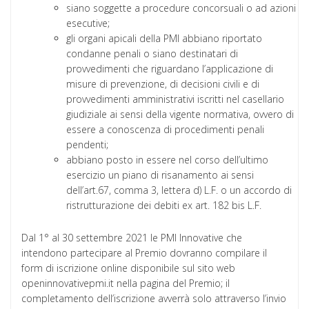
siano soggette a procedure concorsuali o ad azioni
esecutive;
gli organi apicali della PMI abbiano riportato
condanne penali o siano destinatari di
provvedimenti che riguardano l’applicazione di
misure di prevenzione, di decisioni civili e di
provvedimenti amministrativi iscritti nel casellario
giudiziale ai sensi della vigente normativa, ovvero di
essere a conoscenza di procedimenti penali
pendenti;
abbiano posto in essere nel corso dell’ultimo
esercizio un piano di risanamento ai sensi
dell’art.67, comma 3, lettera d) L.F. o un accordo di
ristrutturazione dei debiti ex art. 182 bis L.F.
Dal 1° al 30 settembre 2021 le PMI Innovative che
intendono partecipare al Premio dovranno compilare il
form di iscrizione online disponibile sul sito web
openinnovativepmi.it nella pagina del Premio; il
completamento dell’iscrizione avverrà solo attraverso l’invio