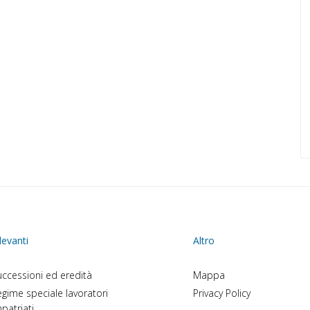
levanti
Altro
ccessioni ed eredità
Mappa
gime speciale lavoratori
Privacy Policy
patriati