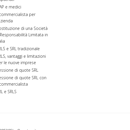
AP e medici
 commercialista per
azienda
stituzione di una Società
Responsabilità Limitata in
alia
LS e SRL tradizionale
LS, vantaggi e limitazioni
er le nuove imprese
essione di quote SRL
essione di quote SRL con
 commercialista
RL e SRLS