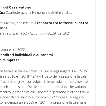
” dell’
Osservatorio
Cna
(Confederazione Nazionale dell’Artigianato).
tal tax rate
, che misura il
rapporto tra le tasse
,
al netto
iende
.
a, infatti, pari a 52,7%, contro il 60,2% del 2021.
rvenute nel 2022;
renditori individuali e autonomi
;
to d'impresa
.
ne fiscale in Italia è cresciuta fino a raggiungere il 43,5% lo
ra il 2016 e il 2018 (42,1%). Il dato della pressione fiscale
iscale che grava sui redditi delle piccole imprese, avverte la
 un'unica pressione fiscale, ma tante pressioni che variano
eddito (persone fisiche, società di persone o di capitali). A
ro dipendente, lavoro autonomo o d'impresa). A seguito
, avvenuta tra il 2009 e il 2014, la pressione fiscale varia