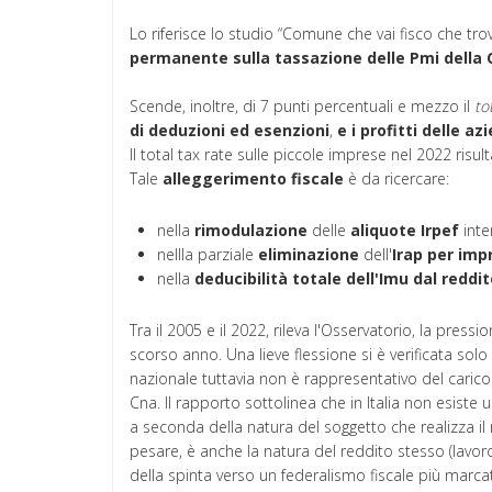
Lo riferisce lo studio “Comune che vai fisco che trovi
permanente sulla tassazione delle Pmi della 
Scende, inoltre, di 7 punti percentuali e mezzo il
to
di deduzioni ed esenzioni
,
e i profitti delle az
Il total tax rate sulle piccole imprese nel 2022 risult
Tale
alleggerimento fiscale
è da ricercare:
nella
rimodulazione
delle
aliquote
Irpef
inte
nellla parziale
eliminazione
dell'
Irap per imp
nella
deducibilità totale dell'Imu dal reddi
Tra il 2005 e il 2022, rileva l'Osservatorio, la pressio
scorso anno. Una lieve flessione si è verificata solo t
nazionale tuttavia non è rappresentativo del carico f
Cna. Il rapporto sottolinea che in Italia non esiste
a seconda della natura del soggetto che realizza il r
pesare, è anche la natura del reddito stesso (lavo
della spinta verso un federalismo fiscale più marcato