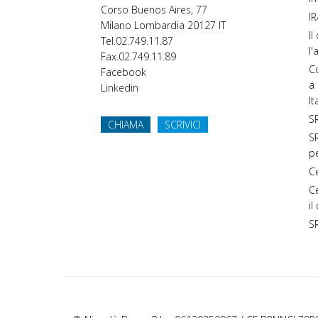
Corso Buenos Aires, 77
IR
Milano
Lombardia
20127
IT
Il
Tel.
02.749.11.87
l'
Fax.
02.749.11.89
Co
Facebook
a 
Linkedin
It
SR
CHIAMA
SCRIVICI
SR
p
C
C
il
S