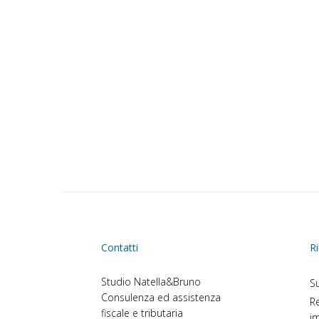
Contatti
Ri
Studio Natella&Bruno
Su
Consulenza ed assistenza
Re
fiscale e tributaria
im