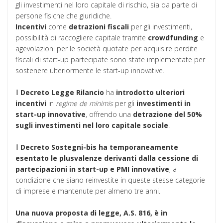
gli investimenti nel loro capitale di rischio, sia da parte di
persone fisiche che giuridiche.
Incentivi
come
detrazioni
fiscali
per gli investimenti,
possibilità di raccogliere capitale tramite
crowdfunding
e
agevolazioni per le società quotate per acquisire perdite
fiscali di start-up partecipate sono state implementate per
sostenere ulteriormente le start-up innovative.
Il
Decreto Legge Rilancio
ha
introdotto
ulteriori
incentivi
in
regime de minimis
per gli
investimenti in
start-up innovative
, offrendo una
detrazione del 50%
sugli investimenti nel loro capitale sociale
.
Il
Decreto Sostegni-bis
ha
temporaneamente
esentato
le plusvalenze derivanti dalla cessione di
partecipazioni in start-up e PMI innovative
, a
condizione che siano reinvestite in queste stesse categorie
di imprese e mantenute per almeno tre anni.
Una nuova proposta di legge, A.S. 816, è in