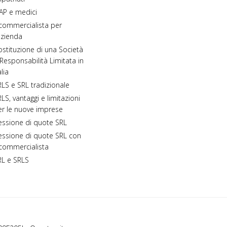
AP e medici
 commercialista per
azienda
stituzione di una Società
Responsabilità Limitata in
alia
LS e SRL tradizionale
LS, vantaggi e limitazioni
er le nuove imprese
essione di quote SRL
essione di quote SRL con
 commercialista
RL e SRLS