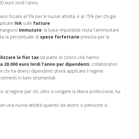
 euro lordi l'anno.
no fissate al 5% per le nuove attività, e al 15% per chi già
pplicare
IVA
sulle
fatture
.
imangono
immutate
: la base imponibile resta l'ammontare
tta la percentuale di
spese forfettarie
prevista per la
lizzare la flat tax
da parte di coloro che hanno
20.000 euro lordi l'anno per dipendenti
, collaboratori
hi ha diversi dipendenti dovrà applicare il regime
estimenti in beni strumentali.
 al regime per chi, oltre a svolgere la libera professione, ha
 per una nuova attività quando da lavoro o pensione si