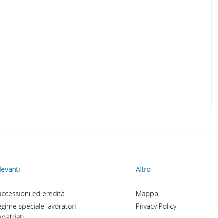
levanti
Altro
ccessioni ed eredità
Mappa
gime speciale lavoratori
Privacy Policy
patriati