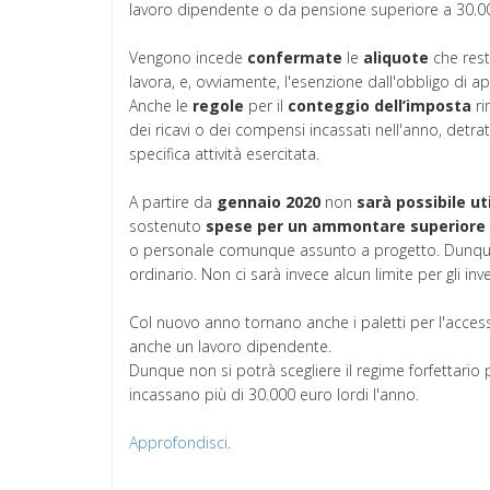
lavoro dipendente o da pensione superiore a 30.000
Vengono incede
confermate
le
aliquote
che resta
lavora, e, ovviamente, l'esenzione dall'obbligo di a
Anche le
regole
per il
conteggio dell’imposta
r
dei ricavi o dei compensi incassati nell'anno, detra
specifica attività esercitata.
A partire da
gennaio
2020
non
sarà possibile uti
sostenuto
spese per un ammontare superiore a 
o personale comunque assunto a progetto. Dunque c
ordinario. Non ci sarà invece alcun limite per gli inv
Col nuovo anno tornano anche i paletti per l'accesso
anche un lavoro dipendente.
Dunque non si potrà scegliere il regime forfettario
incassano più di 30.000 euro lordi l'anno.
Approfondisci
.