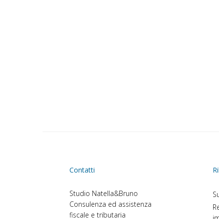
Contatti
Ri
Studio Natella&Bruno
Su
Consulenza ed assistenza
Re
fiscale e tributaria
im