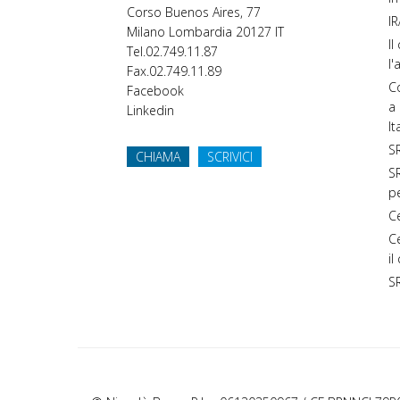
Corso Buenos Aires, 77
IR
Milano
Lombardia
20127
IT
Il
Tel.
02.749.11.87
l'
Fax.
02.749.11.89
Co
Facebook
a 
Linkedin
It
SR
CHIAMA
SCRIVICI
SR
p
C
C
il
S