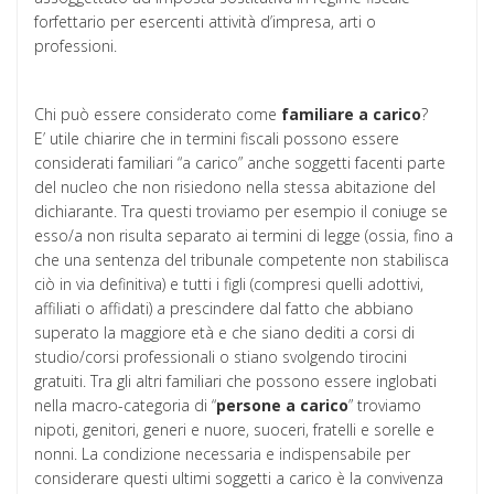
forfettario per esercenti attività d’impresa, arti o
professioni.
Chi può essere considerato come
familiare a carico
?
E’ utile chiarire che in termini fiscali possono essere
considerati familiari “a carico” anche soggetti facenti parte
del nucleo che non risiedono nella stessa abitazione del
dichiarante. Tra questi troviamo per esempio il coniuge se
esso/a non risulta separato ai termini di legge (ossia, fino a
che una sentenza del tribunale competente non stabilisca
ciò in via definitiva) e tutti i figli (compresi quelli adottivi,
affiliati o affidati) a prescindere dal fatto che abbiano
superato la maggiore età e che siano dediti a corsi di
studio/corsi professionali o stiano svolgendo tirocini
gratuiti. Tra gli altri familiari che possono essere inglobati
nella macro-categoria di “
persone a carico
” troviamo
nipoti, genitori, generi e nuore, suoceri, fratelli e sorelle e
nonni. La condizione necessaria e indispensabile per
considerare questi ultimi soggetti a carico è la convivenza