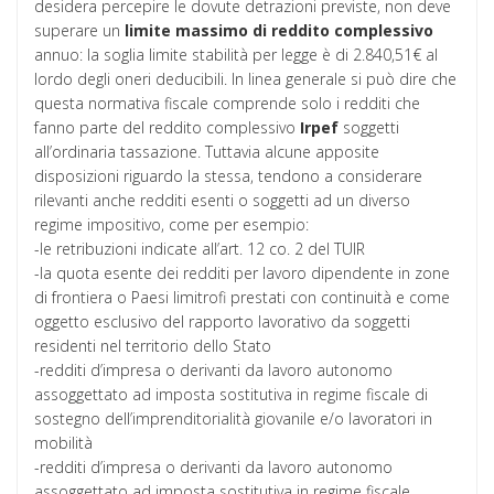
desidera percepire le dovute detrazioni previste, non deve
superare un
limite massimo di reddito complessivo
annuo: la soglia limite stabilità per legge è di 2.840,51€ al
lordo degli oneri deducibili. In linea generale si può dire che
questa normativa fiscale comprende solo i redditi che
fanno parte del reddito complessivo
Irpef
soggetti
all’ordinaria tassazione. Tuttavia alcune apposite
disposizioni riguardo la stessa, tendono a considerare
rilevanti anche redditi esenti o soggetti ad un diverso
regime impositivo, come per esempio:
-le retribuzioni indicate all’art. 12 co. 2 del TUIR
-la quota esente dei redditi per lavoro dipendente in zone
di frontiera o Paesi limitrofi prestati con continuità e come
oggetto esclusivo del rapporto lavorativo da soggetti
residenti nel territorio dello Stato
-redditi d’impresa o derivanti da lavoro autonomo
assoggettato ad imposta sostitutiva in regime fiscale di
sostegno dell’imprenditorialità giovanile e/o lavoratori in
mobilità
-redditi d’impresa o derivanti da lavoro autonomo
assoggettato ad imposta sostitutiva in regime fiscale