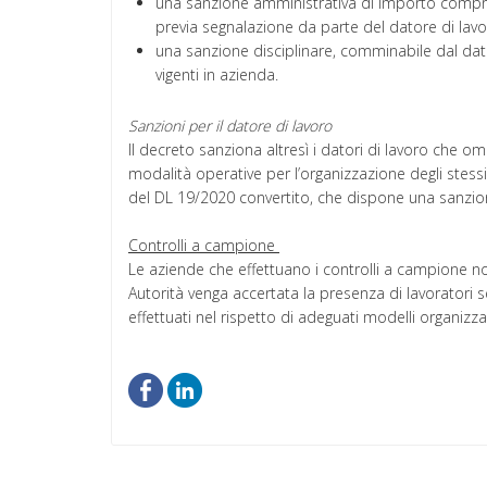
una sanzione amministrativa di importo compre
previa segnalazione da parte del datore di lav
una sanzione disciplinare, comminabile dal dator
vigenti in azienda.
Sanzioni per il datore di lavoro
Il decreto sanziona altresì i datori di lavoro che ome
modalità operative per l’organizzazione degli stessi, p
del DL 19/2020 convertito, che dispone una sanzio
Controlli a campione
Le aziende che effettuano i controlli a campione no
Autorità venga accertata la presenza di lavoratori
effettuati nel rispetto di adeguati modelli organizz