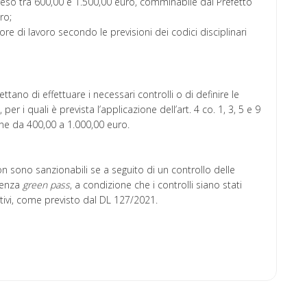
so tra 600,00 e 1.500,00 euro, comminabile dal Prefetto
oro;
e di lavoro secondo le previsioni dei codici disciplinari
ttano di effettuare i necessari controlli o di definire le
er i quali è prevista l’applicazione dell’art. 4 co. 1, 3, 5 e 9
ne da 400,00 a 1.000,00 euro.
n sono sanzionabili se a seguito di un controllo delle
 senza
green pass
, a condizione che i controlli siano stati
ativi, come previsto dal DL 127/2021.