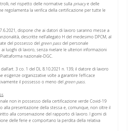
olli, nel rispetto delle normative sulla
privacy
e delle
 regolamenta la verifica della certificazione per tutte le
17.6.2021, dispone che ai datori di lavoro saranno messe a
funzionalità, descritte nell’allegato H del medesimo DPCM, al
zzate del possesso del
green pass
del personale
 ai luoghi di lavoro, senza rivelare le ulteriori informazioni
a Piattaforma nazionale-DGC.
all’art. 3 co. 1 del DL 8.10.2021 n. 139, il datore di lavoro
he esigenze organizzative volte a garantire l’efficace
tivamente il possesso o meno del
green pass
.
ss
nale non in possesso della certificazione verde Covid-19
o alla presentazione della stessa e, comunque, non oltre il
itto alla conservazione del rapporto di lavoro. I giorni di
one delle ferie e comportano la perdita della relativa