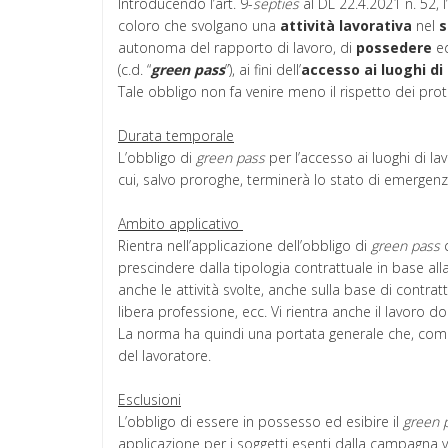
Introducendo l’art. 9-
septies
al DL 22.4.2021 n. 52, l
coloro che svolgano una
attività
lavorativa
nel
s
autonoma del rapporto di lavoro, di
possedere
e
(c.d. “
green
pass
”), ai fini dell’
accesso ai luoghi di
Tale obbligo non fa venire meno il rispetto dei prot
Durata temporale
L’obbligo di
green pass
per l’accesso ai luoghi di la
cui, salvo proroghe, terminerà lo stato di emergenz
Ambito applicativo
Rientra nell’applicazione dell’obbligo di
green pass
prescindere dalla tipologia contrattuale in base all
anche le attività svolte, anche sulla base di contratt
libera professione, ecc. Vi rientra anche il lavoro 
La norma ha quindi una portata generale che, com
del lavoratore.
Esclusioni
L’obbligo di essere in possesso ed esibire il
green 
applicazione per i soggetti esenti dalla campagna va