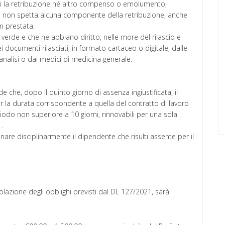
vuti la retribuzione né altro compenso o emolumento,
e non spetta alcuna componente della retribuzione, anche
on prestata.
ne verde e che ne abbiano diritto, nelle more del rilascio e
documenti rilasciati, in formato cartaceo o digitale, dalle
i analisi o dai medici di medicina generale.
che, dopo il quinto giorno di assenza ingiustificata, il
r la durata corrispondente a quella del contratto di lavoro
odo non superiore a 10 giorni, rinnovabili per una sola
1.
onare disciplinarmente il dipendente che risulti assente per il
iolazione degli obblighi previsti dal DL 127/2021, sarà