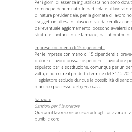
Per i giorni di assenza ingiustificata non sono do
comunque denominato. In particolare al lavorator
di natura previdenziale, per la giornata di lavoro n
I soggetti in attesa di rilascio di valida certificazio
dell’eventuale aggiornamento, possono avvalersi dei 
strutture sanitarie, dalle farmacie, dai laboratori d
Imprese con meno di 15 dipendenti
Per le imprese con meno di 15 dipendenti si prevede 
datore di lavoro possa sospendere il lavoratore pe
stipulato per la sostituzione, comunque per un peri
volta, e non oltre il predetto termine del 31.12.202
Il legislatore esclude dunque la possibilità di sanzi
mancato possesso del
green pass
.
Sanzioni
Sanzioni per il lavoratore
Qualora il lavoratore acceda ai luoghi di lavoro in v
punibile con: