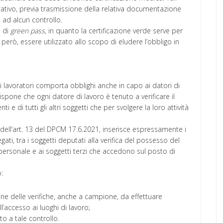
icativo, previa trasmissione della relativa documentazione
 ad alcun controllo.
o di
green pass
, in quanto la certificazione verde serve per
 però, essere utilizzato allo scopo di eludere l’obbligo in
i lavoratori comporta obblighi anche in capo ai datori di
spone che ogni datore di lavoro è tenuto a verificare il
 e di tutti gli altri soggetti che per svolgere la loro attività
2 dell’art. 13 del DPCM 17.6.2021, inserisce espressamente i
egati, tra i soggetti deputati alla verifica del possesso del
 personale e ai soggetti terzi che accedono sul posto di
o:
one delle verifiche, anche a campione, da effettuare
’accesso ai luoghi di lavoro;
o a tale controllo.