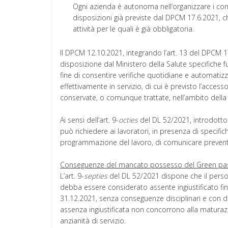
Ogni azienda è autonoma nell’organizzare i contr
disposizioni già previste dal DPCM 17.6.2021, che
attività per le quali è già obbligatoria.
Il DPCM 12.10.2021, integrando l’art. 13 del DPCM 
disposizione dal Ministero della Salute specifiche 
fine di consentire verifiche quotidiane e automati
effettivamente in servizio, di cui è previsto l’accesso
conservate, o comunque trattate, nell’ambito dell
Ai sensi dell’art. 9-
octies
del DL 52/2021, introdotto d
può richiedere ai lavoratori, in presenza di specific
programmazione del lavoro, di comunicare preven
Conseguenze del mancato possesso del Green pa
L’art. 9-
septies
del DL 52/2021 dispone che il perso
debba essere considerato assente ingiustificato fin
31.12.2021, senza conseguenze disciplinari e con dir
assenza ingiustificata non concorrono alla maturazi
anzianità di servizio.