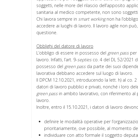
soggetti, nelle more del rilascio dell’apposito appl
sanitaria al medico competente, non sono soggetti
Chi lavora sempre in
smart working
non ha l’obblig
accedere ai luoghi di lavoro. Il lavoro agile non può,
questione.
Obblighi del datore di lavoro
L’obbligo di essere in possesso del
green pass
per 
lavoro. Infatti, l’art. 9-
septies
co. 4 del DL 52/2021 di
possesso del
green pass
da parte dei suoi dipendenti
lavorativa debbano accedere sul luogo di lavoro.
Il DPCM 12.10.2021, introducendo la lett. h) al co. 
datori di lavoro pubblici e privati, nonché i loro del
green pass
in ambito lavorativo, con riferimento al
lavoro.
Inoltre, entro il 15.10.2021, i datori di lavoro devon
definire le modalità operative per l’organizzazi
prioritariamente, ove possibile, al momento dell
individuare con atto formale il soggetto deputat