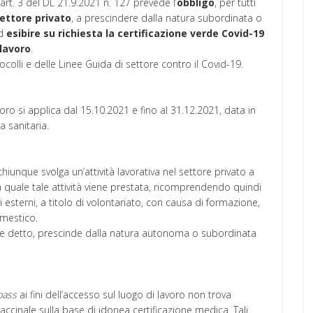
’art. 3 del DL 21.9.2021 n. 127 prevede l’
obbligo
, per tutti
ettore
privato
, a prescindere dalla natura subordinata o
d
esibire
su richiesta la certificazione verde Covid-19
 lavoro
.
ocolli e delle Linee Guida di settore contro il Covid-19.
voro si applica dal 15.10.2021 e fino al 31.12.2021, data in
a sanitaria.
chiunque svolga un’attività lavorativa nel settore privato a
a quale tale attività viene prestata, ricomprendendo quindi
i esterni, a titolo di volontariato, con causa di formazione,
domestico.
e detto, prescinde dalla natura autonoma o subordinata
pass
ai fini dell’accesso sul luogo di lavoro non trova
ccinale sulla base di idonea certificazione medica. Tali