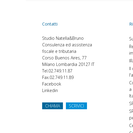
Contatti
Ri
Studio Natella&Bruno
Su
Consulenza ed assistenza
Re
fiscale e tributaria
im
Corso Buenos Aires, 77
IR
Milano
Lombardia
20127
IT
Il
Tel.
02.749.11.87
l'
Fax.
02.749.11.89
Co
Facebook
a 
Linkedin
It
SR
CHIAMA
SCRIVICI
SR
p
C