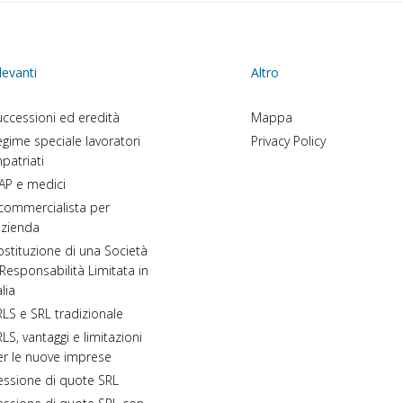
levanti
Altro
ccessioni ed eredità
Mappa
gime speciale lavoratori
Privacy Policy
patriati
AP e medici
 commercialista per
azienda
stituzione di una Società
Responsabilità Limitata in
alia
LS e SRL tradizionale
LS, vantaggi e limitazioni
er le nuove imprese
essione di quote SRL