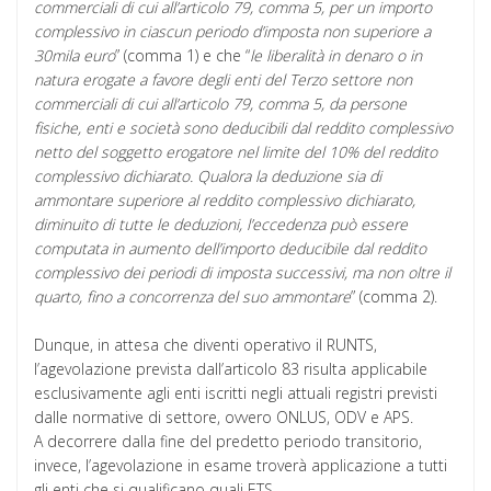
commerciali di cui all’articolo 79, comma 5, per un importo
complessivo in ciascun periodo d’imposta non superiore a
30mila euro
” (comma 1) e che “
le liberalità in denaro o in
natura erogate a favore degli enti del Terzo settore non
commerciali di cui all’articolo 79, comma 5, da persone
fisiche, enti e società sono deducibili dal reddito complessivo
netto del soggetto erogatore nel limite del 10% del reddito
complessivo dichiarato. Qualora la deduzione sia di
ammontare superiore al reddito complessivo dichiarato,
diminuito di tutte le deduzioni, l’eccedenza può essere
computata in aumento dell’importo deducibile dal reddito
complessivo dei periodi di imposta successivi, ma non oltre il
quarto, fino a concorrenza del suo ammontare
” (comma 2).
Dunque, in attesa che diventi operativo il RUNTS,
l’agevolazione prevista dall’articolo 83 risulta applicabile
esclusivamente agli enti iscritti negli attuali registri previsti
dalle normative di settore, ovvero ONLUS, ODV e APS.
A decorrere dalla fine del predetto periodo transitorio,
invece, l’agevolazione in esame troverà applicazione a tutti
gli enti che si qualificano quali ETS.