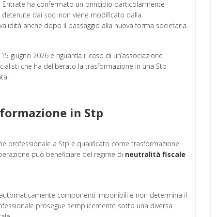
le Entrate ha confermato un principio particolarmente
detenute dai soci non viene modificato dalla
alidità anche dopo il passaggio alla nuova forma societaria.
 15 giugno 2026 e riguarda il caso di un’associazione
alisti che ha deliberato la trasformazione in una Stp
ta.
asformazione in Stp
azione professionale a Stp è qualificato come trasformazione
’operazione può beneficiare del regime di
neutralità fiscale
a automaticamente componenti imponibili e non determina il
 professionale prosegue semplicemente sotto una diversa
cale.