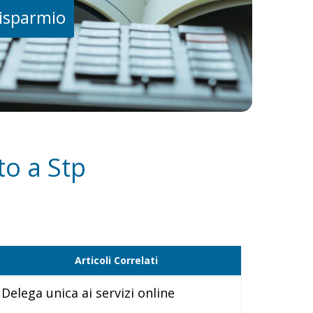
risparmio
to a Stp
Articoli Correlati
Delega unica ai servizi online