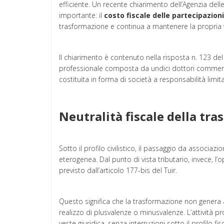
efficiente. Un recente chiarimento dell’Agenzia del
importante: il
costo fiscale delle partecipazioni
trasformazione e continua a mantenere la propria v
Il chiarimento è contenuto nella risposta n. 123 del
professionale composta da undici dottori commerci
costituita in forma di società a responsabilità limita
Neutralità fiscale della tr
Sotto il profilo civilistico, il passaggio da associ
eterogenea. Dal punto di vista tributario, invece, l
previsto dall’articolo 177-bis del Tuir.
Questo significa che la trasformazione non gener
realizzo di plusvalenze o minusvalenze. L’attività
veste giuridica, senza interruzioni sotto il profilo fis